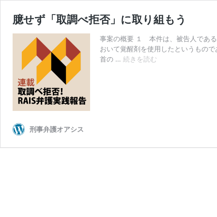
臆せず「取調べ拒否」に取り組もう
事案の概要 １ 本件は、被告人である
おいて覚醒剤を使用したというもので
臆
首の …
続きを読む
せ
ず
「取
調
べ
拒
刑事弁護オアシス
否」
に
取
り
組
も
う