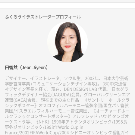
ふくろうイラストレータープロフィール
田智然（Jeon Jiyeon）
デザイナー、イラストレータ。ソウル生。2003年、日本大学芸術
学部首席卒業 (コミュニケーションデザイン専攻)。 (株)中央通信
社デザイン室長を経て、現在、DEN DESIGN LAB 代表。 日本グラ
フィックデザイナー協会(JAGUDA)会員。グローバルクリーンエア
連盟(GACA)会員。 現在までの主な作品：《サントリーホールクラ
シックポスター》オスロフィルハーモニー管弦楽団/国立パリ管弦
楽団/イスラエル フィルハーモニー管弦楽団、《オーチャードホー
ルクラシックコンサートポスター》アルフレッド ハウゼ タンゴオ
ーケストラ等、《NHK》1996年アトランタオリンピック/1998長
野冬期オリンピック/1998年World Cup in
France/2002FIFAWorldCup/2004 シドニーオリンピック番組ガイ