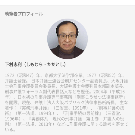
執筆者プロフィール
下村忠利（しもむら・ただとし）
1972（昭和47）年、京都大学法学部卒業。1977（昭和52）年、
弁護士登録。 日本弁護士連合会刑弁センター副委員長、大阪弁護
士会刑事弁護委員会委員長、大阪弁護士会裁判員本部副本部長、
刑事弁護フォーラム副代表世話人などを歴任。2004年（平成16
年）、日本初の刑事弁護専門事務所「刑事こうせつ法律事務所」
を開設。現在、弁護士法人大阪パブリック法律事務所所長。 主な
著作：『実務刑事弁護』（三省堂、1991年）、『刑事弁護の技
術』（第一法規、1994年）、『刑事手続の最前線』（三省堂、
1996年）、『実務体系 現代の刑事弁護 第１巻 弁護人の役
割』（第一法規、2013年）などに刑事弁護に関する論考を寄せて
いる。