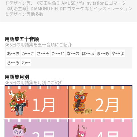
ドデザイン等、《安田生命 》AMUSE / Y's invitationロゴマーク
《明治生命》DIAMOND FIELDロゴマーク などイラストレーション
＆デザイン等他多数
用語集五十音順
365日の用語集を五十音順にご紹介
あ〜お
か〜こ
さ〜そ
た〜と
な〜の
は〜ほ
ま〜も
や〜よ
ら〜ろ
わ〜
用語集月別
365日の用語集を月別にご紹介
1月
2月