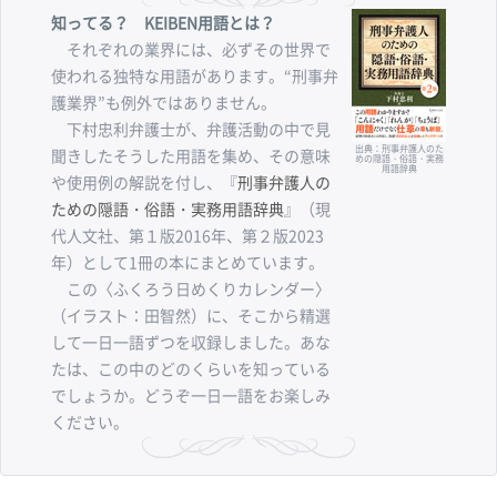
知ってる？ KEIBEN用語とは？
それぞれの業界には、必ずその世界で
使われる独特な用語があります。“刑事弁
護業界”も例外ではありません。
下村忠利弁護士が、弁護活動の中で見
出典：刑事弁護人のた
聞きしたそうした用語を集め、その意味
めの隠語・俗語・実務
用語辞典
や使用例の解説を付し、『
刑事弁護人の
ための隠語・俗語・実務用語辞典
』（現
代人文社、第１版2016年、第２版2023
年）として1冊の本にまとめています。
この〈ふくろう日めくりカレンダー〉
（イラスト：田智然）に、そこから精選
して一日一語ずつを収録しました。あな
たは、この中のどのくらいを知っている
でしょうか。どうぞ一日一語をお楽しみ
ください。