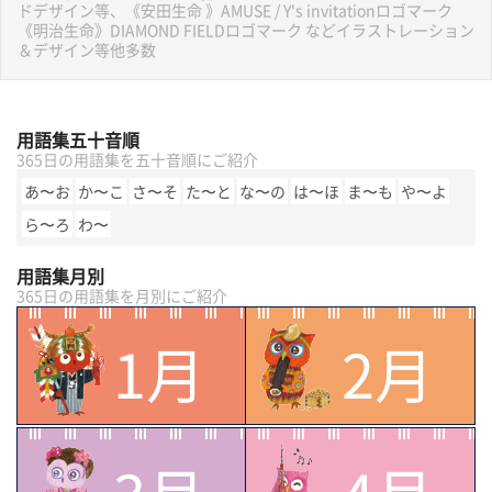
ドデザイン等、《安田生命 》AMUSE / Y's invitationロゴマーク
《明治生命》DIAMOND FIELDロゴマーク などイラストレーション
＆デザイン等他多数
用語集五十音順
365日の用語集を五十音順にご紹介
あ〜お
か〜こ
さ〜そ
た〜と
な〜の
は〜ほ
ま〜も
や〜よ
ら〜ろ
わ〜
用語集月別
365日の用語集を月別にご紹介
1月
2月