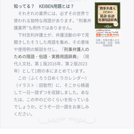
知ってる？ KEIBEN用語とは？
それぞれの業界には、必ずその世界で
使われる独特な用語があります。“刑事弁
護業界”も例外ではありません。
下村忠利弁護士が、弁護活動の中で見
出典：刑事弁護人のた
聞きしたそうした用語を集め、その意味
めの隠語・俗語・実務
用語辞典
や使用例の解説を付し、『
刑事弁護人の
ための隠語・俗語・実務用語辞典
』（現
代人文社、第１版2016年、第２版2023
年）として1冊の本にまとめています。
この〈ふくろう日めくりカレンダー〉
（イラスト：田智然）に、そこから精選
して一日一語ずつを収録しました。あな
たは、この中のどのくらいを知っている
でしょうか。どうぞ一日一語をお楽しみ
ください。