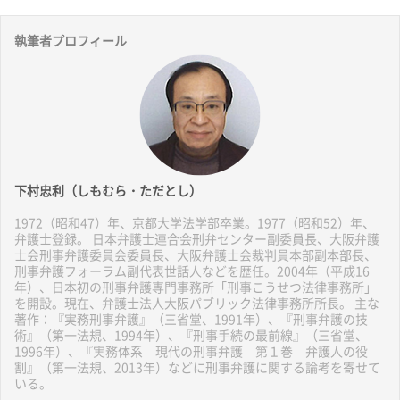
執筆者プロフィール
下村忠利（しもむら・ただとし）
1972（昭和47）年、京都大学法学部卒業。1977（昭和52）年、
弁護士登録。 日本弁護士連合会刑弁センター副委員長、大阪弁護
士会刑事弁護委員会委員長、大阪弁護士会裁判員本部副本部長、
刑事弁護フォーラム副代表世話人などを歴任。2004年（平成16
年）、日本初の刑事弁護専門事務所「刑事こうせつ法律事務所」
を開設。現在、弁護士法人大阪パブリック法律事務所所長。 主な
著作：『実務刑事弁護』（三省堂、1991年）、『刑事弁護の技
術』（第一法規、1994年）、『刑事手続の最前線』（三省堂、
1996年）、『実務体系 現代の刑事弁護 第１巻 弁護人の役
割』（第一法規、2013年）などに刑事弁護に関する論考を寄せて
いる。