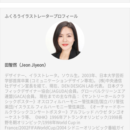
ふくろうイラストレータープロフィール
田智然（Jeon Jiyeon）
デザイナー、イラストレータ。ソウル生。2003年、日本大学芸術
学部首席卒業 (コミュニケーションデザイン専攻)。 (株)中央通信
社デザイン室長を経て、現在、DEN DESIGN LAB 代表。 日本グラ
フィックデザイナー協会(JAGUDA)会員。グローバルクリーンエア
連盟(GACA)会員。 現在までの主な作品：《サントリーホールクラ
シックポスター》オスロフィルハーモニー管弦楽団/国立パリ管弦
楽団/イスラエル フィルハーモニー管弦楽団、《オーチャードホー
ルクラシックコンサートポスター》アルフレッド ハウゼ タンゴオ
ーケストラ等、《NHK》1996年アトランタオリンピック/1998長
野冬期オリンピック/1998年World Cup in
France/2002FIFAWorldCup/2004 シドニーオリンピック番組ガイ