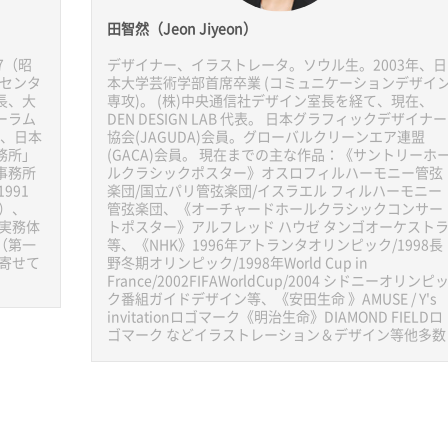
田智然（Jeon Jiyeon）
7（昭
デザイナー、イラストレータ。ソウル生。2003年、日
弁センタ
本大学芸術学部首席卒業 (コミュニケーションデザイ
長、大
専攻)。 (株)中央通信社デザイン室長を経て、現在、
ーラム
DEN DESIGN LAB 代表。 日本グラフィックデザイナー
）、日本
協会(JAGUDA)会員。グローバルクリーンエア連盟
務所」
(GACA)会員。 現在までの主な作品：《サントリーホ
事務所
ルクラシックポスター》オスロフィルハーモニー管弦
991
楽団/国立パリ管弦楽団/イスラエル フィルハーモニー
）、
管弦楽団、《オーチャードホールクラシックコンサー
『実務体
トポスター》アルフレッド ハウゼ タンゴオーケスト
（第一
等、《NHK》1996年アトランタオリンピック/1998長
を寄せて
野冬期オリンピック/1998年World Cup in
France/2002FIFAWorldCup/2004 シドニーオリンピ
ク番組ガイドデザイン等、《安田生命 》AMUSE / Y's
invitationロゴマーク《明治生命》DIAMOND FIELDロ
ゴマーク などイラストレーション＆デザイン等他多数