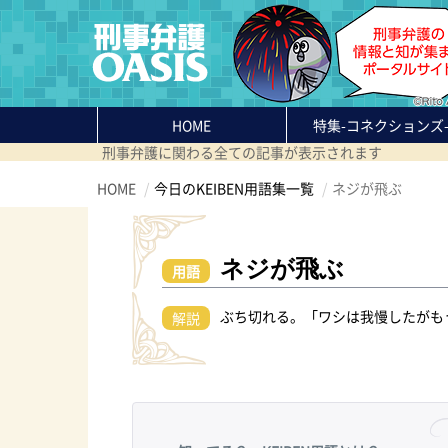
HOME
特集
-コネクションズ
刑事弁護に関わる全ての記事が表示されます
HOME
今日のKEIBEN用語集一覧
ネジが飛ぶ
ネジが飛ぶ
用語
ぶち切れる。「ワシは我慢したがも
解説