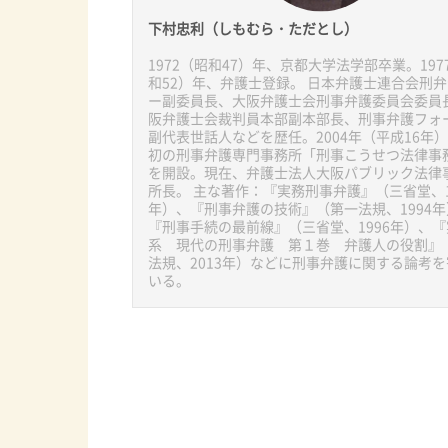
下村忠利（しもむら・ただとし）
1972（昭和47）年、京都大学法学部卒業。197
和52）年、弁護士登録。 日本弁護士連合会刑
ー副委員長、大阪弁護士会刑事弁護委員会委員
阪弁護士会裁判員本部副本部長、刑事弁護フォ
副代表世話人などを歴任。2004年（平成16年
初の刑事弁護専門事務所「刑事こうせつ法律事
を開設。現在、弁護士法人大阪パブリック法律
所長。 主な著作：『実務刑事弁護』（三省堂、1
年）、『刑事弁護の技術』（第一法規、1994年
『刑事手続の最前線』（三省堂、1996年）、
系 現代の刑事弁護 第１巻 弁護人の役割』
法規、2013年）などに刑事弁護に関する論考
いる。