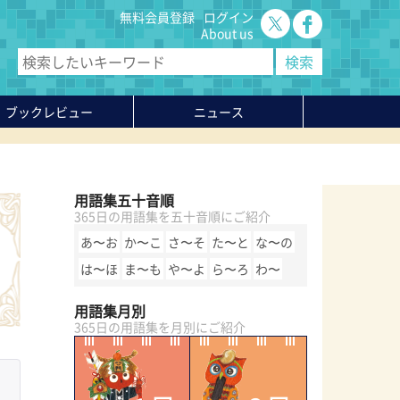
無料会員登録
ログイン
About us
ブックレビュー
ニュース
用語集五十音順
365日の用語集を五十音順にご紹介
あ〜お
か〜こ
さ〜そ
た〜と
な〜の
は〜ほ
ま〜も
や〜よ
ら〜ろ
わ〜
用語集月別
365日の用語集を月別にご紹介