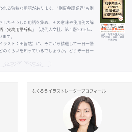
れる独特な用語があります。“刑事弁護業界”も例
きしたそうした用語を集め、その意味や使用例の解
語・実務用語辞典
』（現代人文社、第１版2016年、
出典：刑事弁護人のた
います。
めの隠語・俗語・実務
用語辞典
イラスト：田智然）に、そこから精選して一日一語
どのくらいを知っているでしょうか。どうぞ一日一
ふくろうイラストレータープロフィール