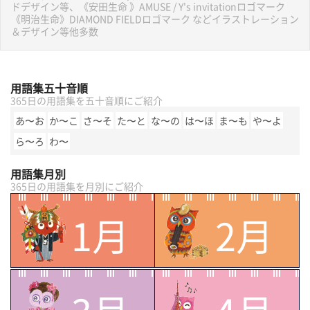
ドデザイン等、《安田生命 》AMUSE / Y's invitationロゴマーク
《明治生命》DIAMOND FIELDロゴマーク などイラストレーション
＆デザイン等他多数
用語集五十音順
365日の用語集を五十音順にご紹介
あ〜お
か〜こ
さ〜そ
た〜と
な〜の
は〜ほ
ま〜も
や〜よ
ら〜ろ
わ〜
用語集月別
365日の用語集を月別にご紹介
1月
2月