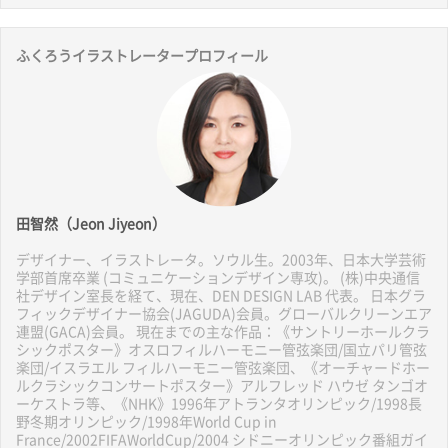
ふくろうイラストレータープロフィール
田智然（Jeon Jiyeon）
デザイナー、イラストレータ。ソウル生。2003年、日本大学芸術
学部首席卒業 (コミュニケーションデザイン専攻)。 (株)中央通信
社デザイン室長を経て、現在、DEN DESIGN LAB 代表。 日本グラ
フィックデザイナー協会(JAGUDA)会員。グローバルクリーンエア
連盟(GACA)会員。 現在までの主な作品：《サントリーホールクラ
シックポスター》オスロフィルハーモニー管弦楽団/国立パリ管弦
楽団/イスラエル フィルハーモニー管弦楽団、《オーチャードホー
ルクラシックコンサートポスター》アルフレッド ハウゼ タンゴオ
ーケストラ等、《NHK》1996年アトランタオリンピック/1998長
野冬期オリンピック/1998年World Cup in
France/2002FIFAWorldCup/2004 シドニーオリンピック番組ガイ