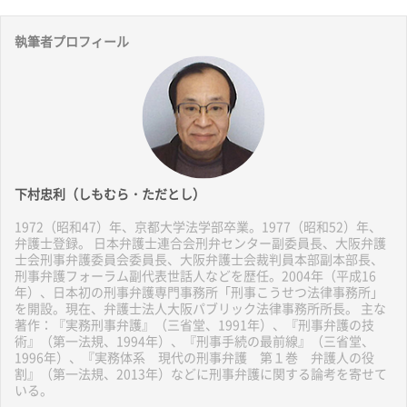
執筆者プロフィール
下村忠利（しもむら・ただとし）
1972（昭和47）年、京都大学法学部卒業。1977（昭和52）年、
弁護士登録。 日本弁護士連合会刑弁センター副委員長、大阪弁護
士会刑事弁護委員会委員長、大阪弁護士会裁判員本部副本部長、
刑事弁護フォーラム副代表世話人などを歴任。2004年（平成16
年）、日本初の刑事弁護専門事務所「刑事こうせつ法律事務所」
を開設。現在、弁護士法人大阪パブリック法律事務所所長。 主な
著作：『実務刑事弁護』（三省堂、1991年）、『刑事弁護の技
術』（第一法規、1994年）、『刑事手続の最前線』（三省堂、
1996年）、『実務体系 現代の刑事弁護 第１巻 弁護人の役
割』（第一法規、2013年）などに刑事弁護に関する論考を寄せて
いる。