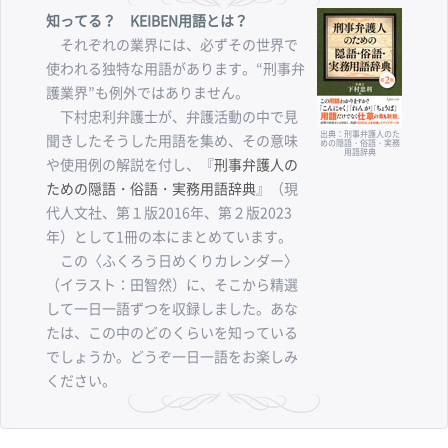
知ってる？ KEIBEN用語とは？
それぞれの業界には、必ずその世界で
使われる独特な用語があります。“刑事弁
護業界”も例外ではありません。
下村忠利弁護士が、弁護活動の中で見
出典：刑事弁護人のた
聞きしたそうした用語を集め、その意味
めの隠語・俗語・実務
用語辞典
や使用例の解説を付し、『
刑事弁護人の
ための隠語・俗語・実務用語辞典
』（現
代人文社、第１版2016年、第２版2023
年）として1冊の本にまとめています。
この〈ふくろう日めくりカレンダー〉
（イラスト：田智然）に、そこから精選
して一日一語ずつを収録しました。あな
たは、この中のどのくらいを知っている
でしょうか。どうぞ一日一語をお楽しみ
ください。