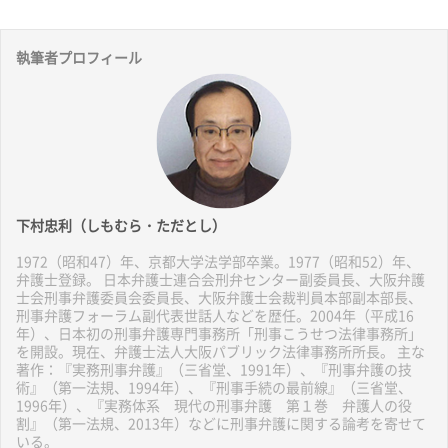
執筆者プロフィール
下村忠利（しもむら・ただとし）
1972（昭和47）年、京都大学法学部卒業。1977（昭和52）年、
弁護士登録。 日本弁護士連合会刑弁センター副委員長、大阪弁護
士会刑事弁護委員会委員長、大阪弁護士会裁判員本部副本部長、
刑事弁護フォーラム副代表世話人などを歴任。2004年（平成16
年）、日本初の刑事弁護専門事務所「刑事こうせつ法律事務所」
を開設。現在、弁護士法人大阪パブリック法律事務所所長。 主な
著作：『実務刑事弁護』（三省堂、1991年）、『刑事弁護の技
術』（第一法規、1994年）、『刑事手続の最前線』（三省堂、
1996年）、『実務体系 現代の刑事弁護 第１巻 弁護人の役
割』（第一法規、2013年）などに刑事弁護に関する論考を寄せて
いる。