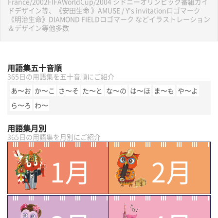
France/2002FIFAWorldCup/2004 シドニーオリンピック番組ガイ
ドデザイン等、《安田生命 》AMUSE / Y's invitationロゴマーク
《明治生命》DIAMOND FIELDロゴマーク などイラストレーション
＆デザイン等他多数
用語集五十音順
365日の用語集を五十音順にご紹介
あ〜お
か〜こ
さ〜そ
た〜と
な〜の
は〜ほ
ま〜も
や〜よ
ら〜ろ
わ〜
用語集月別
365日の用語集を月別にご紹介
1月
2月