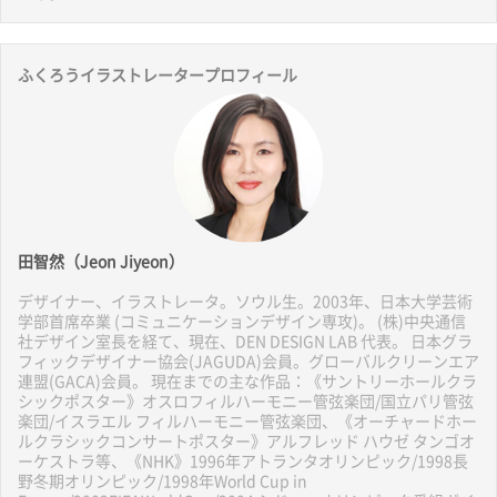
ふくろうイラストレータープロフィール
田智然（Jeon Jiyeon）
デザイナー、イラストレータ。ソウル生。2003年、日本大学芸術
学部首席卒業 (コミュニケーションデザイン専攻)。 (株)中央通信
社デザイン室長を経て、現在、DEN DESIGN LAB 代表。 日本グラ
フィックデザイナー協会(JAGUDA)会員。グローバルクリーンエア
連盟(GACA)会員。 現在までの主な作品：《サントリーホールクラ
シックポスター》オスロフィルハーモニー管弦楽団/国立パリ管弦
楽団/イスラエル フィルハーモニー管弦楽団、《オーチャードホー
ルクラシックコンサートポスター》アルフレッド ハウゼ タンゴオ
ーケストラ等、《NHK》1996年アトランタオリンピック/1998長
野冬期オリンピック/1998年World Cup in