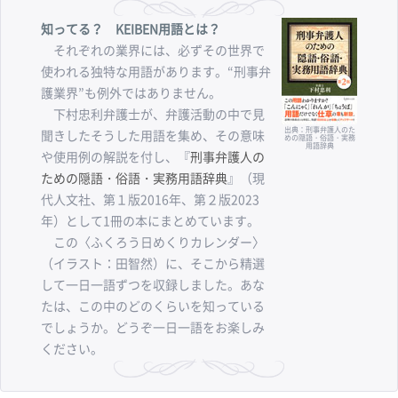
知ってる？ KEIBEN用語とは？
それぞれの業界には、必ずその世界で
使われる独特な用語があります。“刑事弁
護業界”も例外ではありません。
下村忠利弁護士が、弁護活動の中で見
出典：刑事弁護人のた
聞きしたそうした用語を集め、その意味
めの隠語・俗語・実務
用語辞典
や使用例の解説を付し、『
刑事弁護人の
ための隠語・俗語・実務用語辞典
』（現
代人文社、第１版2016年、第２版2023
年）として1冊の本にまとめています。
この〈ふくろう日めくりカレンダー〉
（イラスト：田智然）に、そこから精選
して一日一語ずつを収録しました。あな
たは、この中のどのくらいを知っている
でしょうか。どうぞ一日一語をお楽しみ
ください。