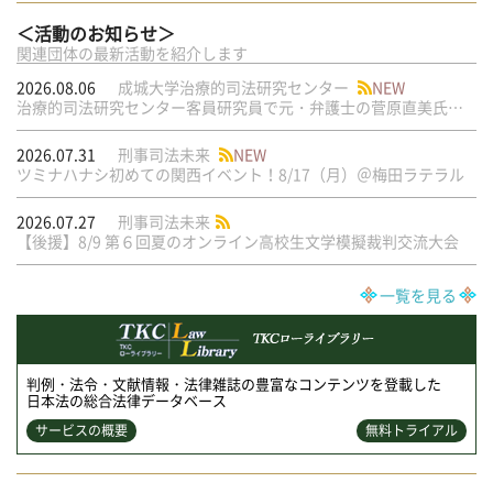
＜活動のお知らせ＞
関連団体の最新活動を紹介します
2026.08.06
成城大学治療的司法研究センター
NEW
治療的司法研究センター客員研究員で元・弁護士の菅原直美氏の論文が公刊されました
2026.07.31
刑事司法未来
NEW
ツミナハナシ初めての関西イベント！8/17（月）＠梅田ラテラル
2026.07.27
刑事司法未来
【後援】8/9 第６回夏のオンライン高校生文学模擬裁判交流大会
一覧を見る
判例・法令・文献情報・法律雑誌の豊富なコンテンツを登載した
日本法の総合法律データベース
サービスの概要
無料トライアル