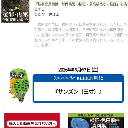
「検事総長談話・静岡県警の検証・最高検察庁の検証」を検
証する
笹森 学 弁護士
袴田事件では、袴田巖さんは雪冤を果たした。しかし、名
張事件、飯塚事件、大崎事件、日野町事件などは再審請求
中。全国にはいまだ多くの冤罪・再審事件があり、弁護団の
努力にもかかわらず、その救済は取り残されている。さら
に、無罪 […]
2026年
月
日 (金)
08
07
『サンズン（三寸）』