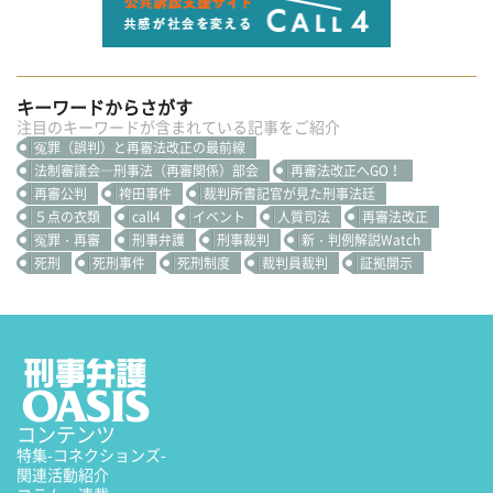
キーワードからさがす
注目のキーワードが含まれている記事をご紹介
冤罪（誤判）と再審法改正の最前線
法制審議会―刑事法（再審関係）部会
再審法改正へGO！
再審公判
袴田事件
裁判所書記官が見た刑事法廷
５点の衣類
call4
イベント
人質司法
再審法改正
冤罪・再審
刑事弁護
刑事裁判
新・判例解説Watch
死刑
死刑事件
死刑制度
裁判員裁判
証拠開示
コンテンツ
特集
-コネクションズ-
関連活動紹介