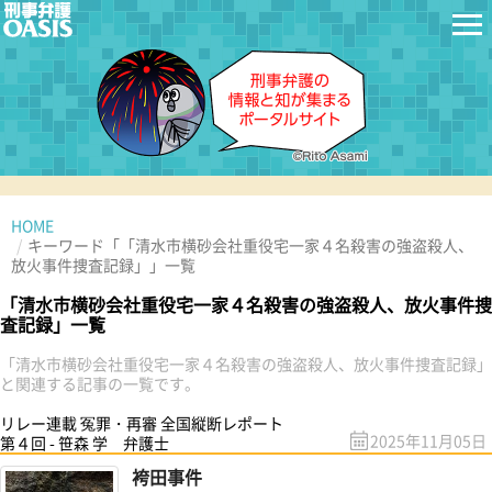
HOME
キーワード「「清水市横砂会社重役宅一家４名殺害の強盗殺人、
放火事件捜査記録」」一覧
「清水市横砂会社重役宅一家４名殺害の強盗殺人、放火事件捜
査記録」一覧
「清水市横砂会社重役宅一家４名殺害の強盗殺人、放火事件捜査記録」
と関連する記事の一覧です。
リレー連載 冤罪・再審 全国縦断レポート
2025年11月05日
第４回 - 笹森 学 弁護士
袴田事件