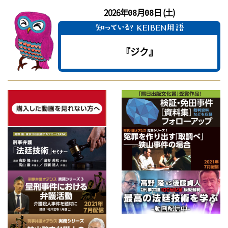
2026年
月
日 (土)
08
08
『ジク』