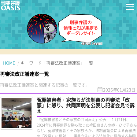
HOME
キーワード「再審法改正議連案」一覧
再審法改正議連案一覧
再審法改正議連案と関連する記事の一覧です。
2026年01月23日
冤罪被害者・家族らが法制審の再審法「改
悪」に怒り、共同声明を公表し記者会見で訴
え
「冤罪被害者とその家族の共同声明」公表 １月21日、
2024年に再審無罪を勝ち取った袴田巖さんの姉・ひで子さん
など、冤罪被害者とその家族らが、法制審議会による再審法
の「改悪」に反対し、議員立法による法制化に期待する共同