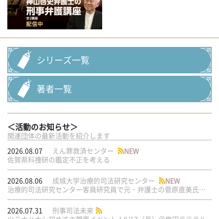
シリーズ一覧
著者一覧
＜活動のお知らせ＞
関連団体の最新活動を紹介します
2026.08.07
えん罪救済センター
NEW
佐賀県科捜研の鑑定不正を考える
2026.08.06
成城大学治療的司法研究センター
NEW
治療的司法研究センター客員研究員で元・弁護士の菅原直美氏の論文が公刊されました
2026.07.31
刑事司法未来
ツミナハナシ初めての関西イベント！8/17（月）＠梅田ラテラル