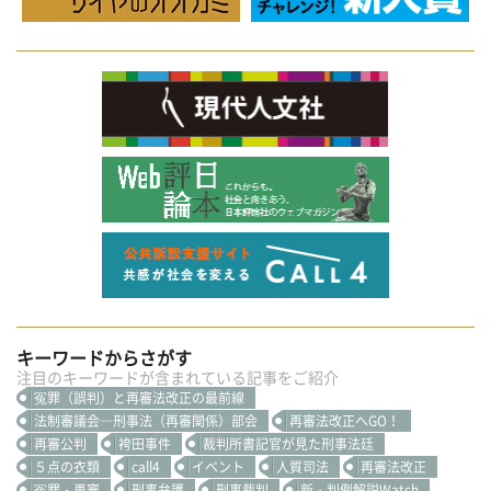
キーワードからさがす
注目のキーワードが含まれている記事をご紹介
冤罪（誤判）と再審法改正の最前線
法制審議会―刑事法（再審関係）部会
再審法改正へGO！
再審公判
袴田事件
裁判所書記官が見た刑事法廷
５点の衣類
call4
イベント
人質司法
再審法改正
冤罪・再審
刑事弁護
刑事裁判
新・判例解説Watch