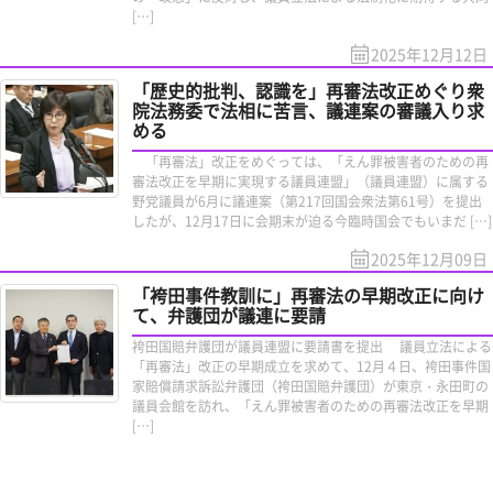
[…]
2025年12月12日
「歴史的批判、認識を」再審法改正めぐり衆
院法務委で法相に苦言、議連案の審議入り求
める
「再審法」改正をめぐっては、「えん罪被害者のための再
審法改正を早期に実現する議員連盟」（議員連盟）に属する
野党議員が6月に議連案（第217回国会衆法第61号）を提出
したが、12月17日に会期末が迫る今臨時国会でもいまだ […]
2025年12月09日
「袴田事件教訓に」再審法の早期改正に向け
て、弁護団が議連に要請
袴田国賠弁護団が議員連盟に要請書を提出 議員立法による
「再審法」改正の早期成立を求めて、12月４日、袴田事件国
家賠償請求訴訟弁護団（袴田国賠弁護団）が東京・永田町の
議員会館を訪れ、「えん罪被害者のための再審法改正を早期
[…]