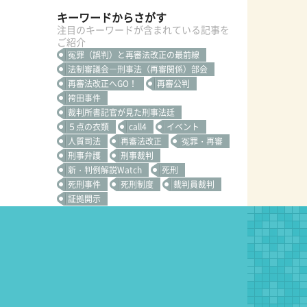
キーワードからさがす
注目のキーワードが含まれている記事を
ご紹介
冤罪（誤判）と再審法改正の最前線
法制審議会―刑事法（再審関係）部会
再審法改正へGO！
再審公判
袴田事件
裁判所書記官が見た刑事法廷
５点の衣類
call4
イベント
人質司法
再審法改正
冤罪・再審
刑事弁護
刑事裁判
新・判例解説Watch
死刑
死刑事件
死刑制度
裁判員裁判
証拠開示