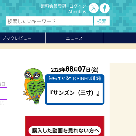
無料会員登録
ログイン
About us
ブックレビュー
ニュース
08
07
2026年
月
日 (金)
8日
『サンズン（三寸）』
期月