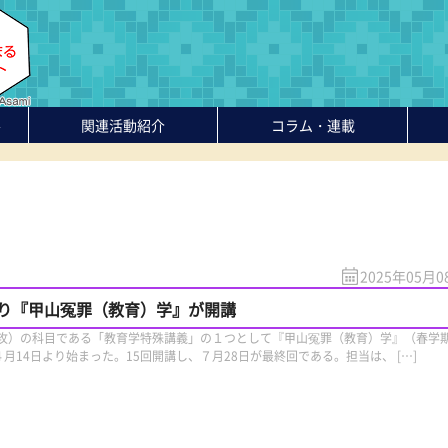
-
関連活動紹介
コラム・連載
2025年05月0
り『甲山冤罪（教育）学』が開講
）の科目である「教育学特殊講義」の１つとして『甲山冤罪（教育）学』（春学
、４月14日より始まった。15回開講し、７月28日が最終回である。担当は、 […]