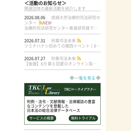
＜活動のお知らせ＞
関連団体の最新活動を紹介します
2026.08.06
成城大学治療的司法研究セ
ンター
NEW
治療的司法研究センター客員研究員で元・弁護士の菅原直美氏の論文が公刊されました
2026.07.31
刑事司法未来
ツミナハナシ初めての関西イベント！8/17（月）＠梅田ラテラル
2026.07.27
刑事司法未来
【後援】8/9 第６回夏のオンライン高校生文学模擬裁判交流大会
一覧を見る
判例・法令・文献情報・法律雑誌の豊富
なコンテンツを登載した
日本法の総合法律データベース
サービスの概要
無料トライアル