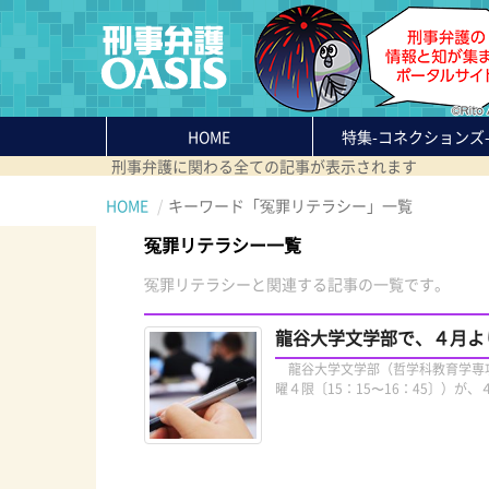
HOME
特集
-コネクションズ
刑事弁護に関わる全ての記事が表示されます
HOME
キーワード「冤罪リテラシー」一覧
冤罪リテラシー一覧
冤罪リテラシーと関連する記事の一覧です。
龍谷大学文学部で、４月よ
龍谷大学文学部（哲学科教育学専攻
曜４限〔15：15〜16：45〕）が