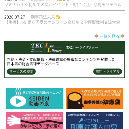
ツミナハナシ初めての関西イベント！8/17（月）＠梅田ラテラル
2026.07.27
刑事司法未来
【後援】8/9 第６回夏のオンライン高校生文学模擬裁判交流大会
一覧を見る
判例・法令・文献情報・法律雑誌の豊富なコンテンツを登載した
日本法の総合法律データベース
サービスの概要
無料トライアル