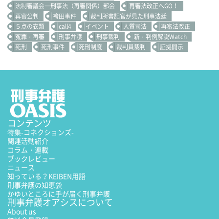
法制審議会―刑事法（再審関係）部会
再審法改正へGO！
再審公判
袴田事件
裁判所書記官が見た刑事法廷
５点の衣類
call4
イベント
人質司法
再審法改正
冤罪・再審
刑事弁護
刑事裁判
新・判例解説Watch
死刑
死刑事件
死刑制度
裁判員裁判
証拠開示
コンテンツ
特集
-コネクションズ-
関連活動紹介
コラム・連載
ブックレビュー
ニュース
知っている？KEIBEN用語
刑事弁護の知恵袋
かゆいところに手が届く刑事弁護
刑事弁護オアシスについて
About us