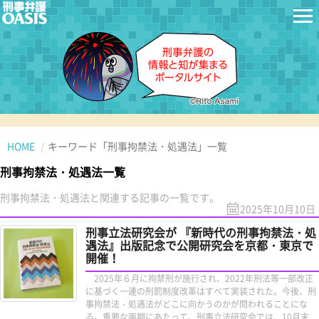
HOME
キーワード「刑事拘禁法・処遇法」一覧
刑事拘禁法・処遇法一覧
刑事拘禁法・処遇法と関連する記事の一覧です。
2025年10月10日
刑事立法研究会が 『新時代の刑事拘禁法・処
遇法』出版記念で公開研究会を京都・東京で
開催！
2025年６月に拘禁刑が施行され、2022年刑法等一部改正
に基づく一連の刑罰制度改革はすべて実装された。今後、刑
事拘禁法・処遇法がどこに向かうのかが問われることにな
る。重要な画期にあたって、刑事立法研究会では、10月末