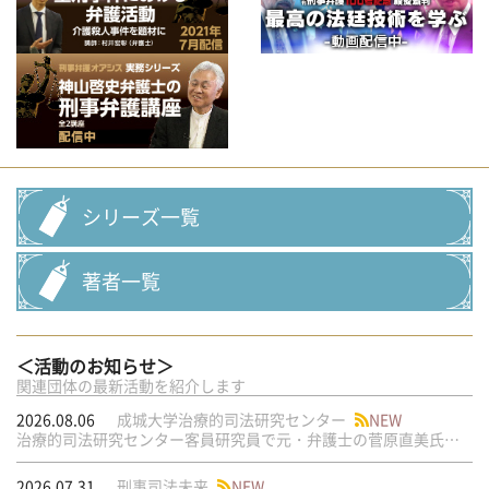
シリーズ一覧
著者一覧
＜活動のお知らせ＞
関連団体の最新活動を紹介します
2026.08.06
成城大学治療的司法研究センター
NEW
治療的司法研究センター客員研究員で元・弁護士の菅原直美氏の論文が公刊されました
2026.07.31
刑事司法未来
NEW