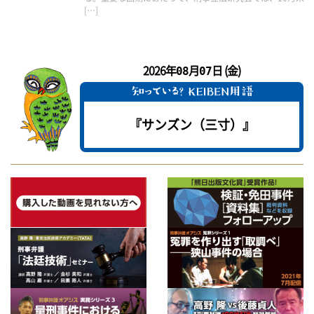
[…]
2026年
月
日 (金)
08
07
『サンズン（三寸）』