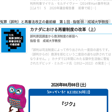
判所判事マイケル・モルデイヴァー（2014年Hart事件判決
[1]より） ５ 2020年議会報告書 前章で紹 […]
2025年06月06日
冤罪（誤判）と再審法改正の最前線 第１回 - 指宿 信 成城大学教授
カナダにおける再審制度の改革（上）
誤判原因調査から救済制度の新設へ
指宿 信 成城大学教授
「誤判は司法制度によって作り出された一度目の過ちです。
（誤判からの）救済を拒むという二度目の過ちは許されては
なりません。」 カナダで22年間にわたる獄中生活後に雪冤
されたデビッド・ミルガード氏（1952〜2022）の発言 […]
2026年
月
日 (土)
08
08
『ジク』