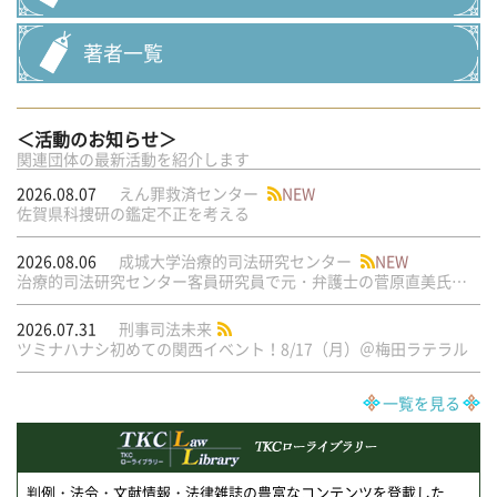
著者一覧
＜活動のお知らせ＞
関連団体の最新活動を紹介します
2026.08.07
えん罪救済センター
NEW
佐賀県科捜研の鑑定不正を考える
2026.08.06
成城大学治療的司法研究センター
NEW
治療的司法研究センター客員研究員で元・弁護士の菅原直美氏の論文が公刊されました
2026.07.31
刑事司法未来
ツミナハナシ初めての関西イベント！8/17（月）＠梅田ラテラル
一覧を見る
判例・法令・文献情報・法律雑誌の豊富なコンテンツを登載した