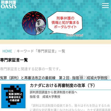
HOME
キーワード「専門家証言」一覧
専門家証言一覧
専門家証言と関連する記事の一覧です。
2025年06月07日
冤罪（誤判）と再審法改正の最前線 第２回 - 指宿 信 成城大学教授
カナダにおける再審制度の改革（下）
誤判原因調査から救済制度の新設へ
指宿 信 成城大学教授
「誤判は司法制度の疫病であり、我々はそれを防止するため
に適切な対応策を講じなければならない」 カナダ連邦最高裁