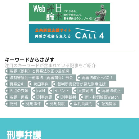
キーワードからさがす
注目のキーワードが含まれている記事をご紹介
冤罪（誤判）と再審法改正の最前線
法制審議会―刑事法（再審関係）部会
再審法改正へGO！
再審公判
袴田事件
裁判所書記官が見た刑事法廷
５点の衣類
call4
イベント
人質司法
再審法改正
冤罪・再審
刑事弁護
刑事裁判
新・判例解説Watch
死刑
死刑事件
死刑制度
裁判員裁判
証拠開示