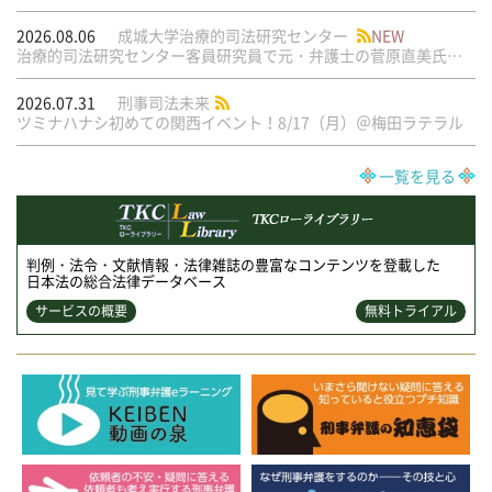
2026.08.06
成城大学治療的司法研究センター
NEW
治療的司法研究センター客員研究員で元・弁護士の菅原直美氏の論文が公刊されました
2026.07.31
刑事司法未来
ツミナハナシ初めての関西イベント！8/17（月）＠梅田ラテラル
一覧を見る
判例・法令・文献情報・法律雑誌の豊富なコンテンツを登載した
日本法の総合法律データベース
サービスの概要
無料トライアル