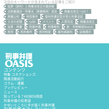
注目のキーワードが含まれている記事をご紹介
冤罪（誤判）と再審法改正の最前線
法制審議会―刑事法（再審関係）部会
再審法改正へGO！
再審公判
袴田事件
裁判所書記官が見た刑事法廷
５点の衣類
call4
イベント
人質司法
再審法改正
冤罪・再審
刑事弁護
刑事裁判
新・判例解説Watch
死刑
死刑事件
死刑制度
裁判員裁判
証拠開示
コンテンツ
特集
-コネクションズ-
関連活動紹介
コラム・連載
ブックレビュー
ニュース
知っている？KEIBEN用語
刑事弁護の知恵袋
かゆいところに手が届く刑事弁護