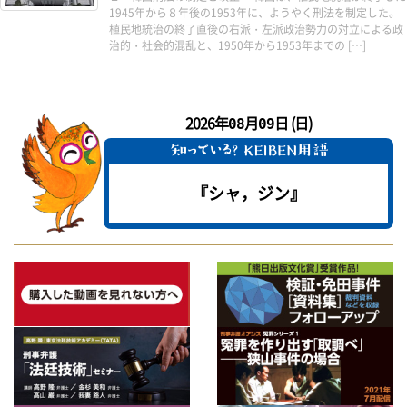
1945年から８年後の1953年に、ようやく刑法を制定した。
植民地統治の終了直後の右派・左派政治勢力の対立による政
治的・社会的混乱と、1950年から1953年までの […]
2026年
月
日 (日)
08
09
『シャ，ジン』