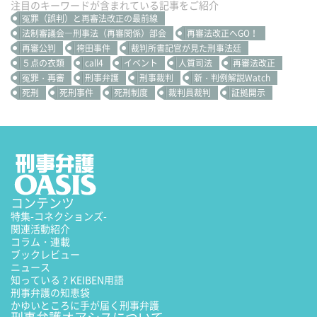
注目のキーワードが含まれている記事をご紹介
冤罪（誤判）と再審法改正の最前線
法制審議会―刑事法（再審関係）部会
再審法改正へGO！
再審公判
袴田事件
裁判所書記官が見た刑事法廷
５点の衣類
call4
イベント
人質司法
再審法改正
冤罪・再審
刑事弁護
刑事裁判
新・判例解説Watch
死刑
死刑事件
死刑制度
裁判員裁判
証拠開示
コンテンツ
特集
-コネクションズ-
関連活動紹介
コラム・連載
ブックレビュー
ニュース
知っている？KEIBEN用語
刑事弁護の知恵袋
かゆいところに手が届く刑事弁護