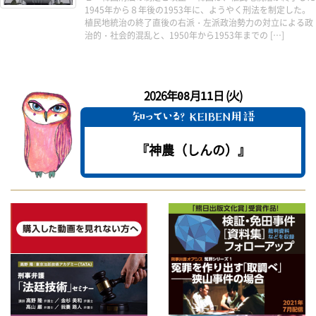
1945年から８年後の1953年に、ようやく刑法を制定した。
植民地統治の終了直後の右派・左派政治勢力の対立による政
治的・社会的混乱と、1950年から1953年までの […]
2026年
月
日 (火)
08
11
『神農（しんの）』