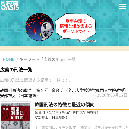
HOME
キーワード「広義の刑法」一覧
広義の刑法一覧
広義の刑法と関連する記事の一覧です。
韓国刑事法の動き 第２回 - 金台明（全北大学校法学専門大学院教授）
2026年06月12日
安部祥太（日本語訳）
韓国刑法の特徴と最近の傾向
金台明（全北大学校法学専門大学院教授）
安部祥太（日本語訳）
１ 韓国刑法の制定と改正 韓国は、植民地統治が終了した