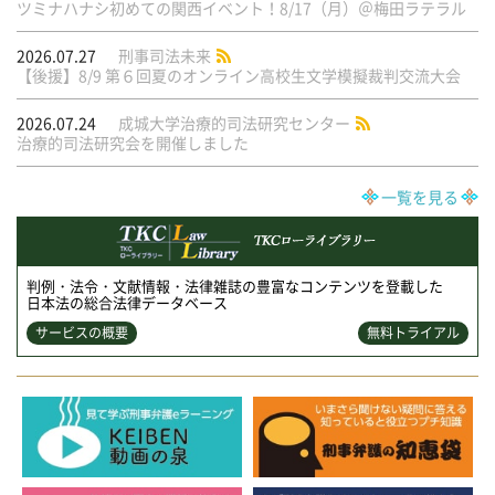
ツミナハナシ初めての関西イベント！8/17（月）＠梅田ラテラル
2026.07.27
刑事司法未来
【後援】8/9 第６回夏のオンライン高校生文学模擬裁判交流大会
2026.07.24
成城大学治療的司法研究センター
治療的司法研究会を開催しました
一覧を見る
判例・法令・文献情報・法律雑誌の豊富なコンテンツを登載した
日本法の総合法律データベース
サービスの概要
無料トライアル