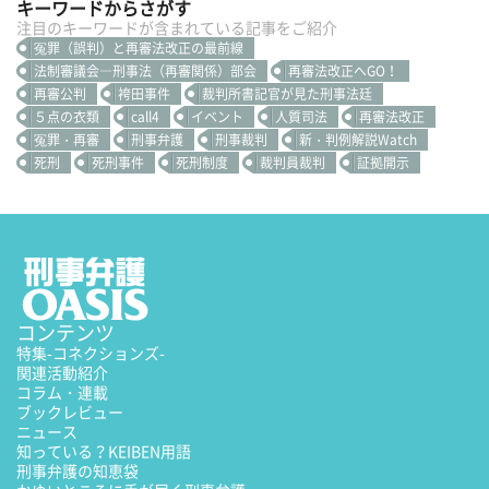
キーワードからさがす
注目のキーワードが含まれている記事をご紹介
冤罪（誤判）と再審法改正の最前線
法制審議会―刑事法（再審関係）部会
再審法改正へGO！
再審公判
袴田事件
裁判所書記官が見た刑事法廷
５点の衣類
call4
イベント
人質司法
再審法改正
冤罪・再審
刑事弁護
刑事裁判
新・判例解説Watch
死刑
死刑事件
死刑制度
裁判員裁判
証拠開示
コンテンツ
特集
-コネクションズ-
関連活動紹介
コラム・連載
ブックレビュー
ニュース
知っている？KEIBEN用語
刑事弁護の知恵袋