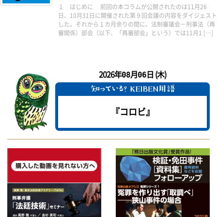
１ はじめに 前回の本コラムが公開されたのは11月26
日、10月31日に開催された第９回会議の内容をダイジェスト
した。それから１カ月余りの間に、法制審議会－刑事法（再
審関係）部会（以下、「再審部会」という）では11月1 […]
2026年
月
日 (木)
08
06
『コロビ』