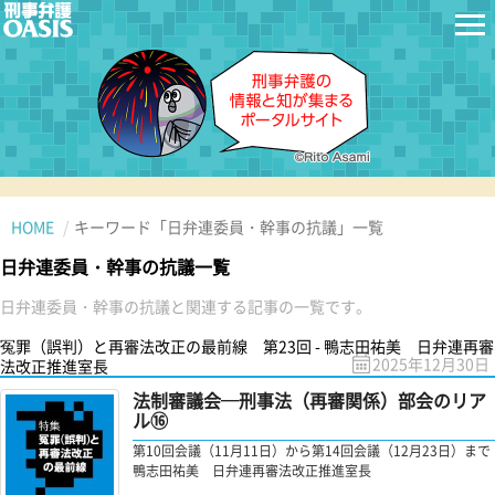
HOME
キーワード「日弁連委員・幹事の抗議」一覧
日弁連委員・幹事の抗議一覧
日弁連委員・幹事の抗議と関連する記事の一覧です。
冤罪（誤判）と再審法改正の最前線 第23回 - 鴨志田祐美 日弁連再審
2025年12月30日
法改正推進室長
法制審議会─刑事法（再審関係）部会のリア
ル⑯
第10回会議（11月11日）から第14回会議（12月23日）まで
鴨志田祐美 日弁連再審法改正推進室長