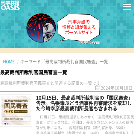
HOME
キーワード「最高裁判所裁判官国民審査」一覧
最高裁判所裁判官国民審査一覧
最高裁判所裁判官国民審査と関連する記事の一覧です。
2024年10月18日
10月15日、最高裁判所裁判官の「国民審査」
告示。名張毒ぶどう酒事件再審請求を棄却し
た今崎幸彦最高裁判所長官も含まれる
10月15日、衆議院選挙にあわせて「最高裁判所裁判官国民
審査」が告示された。今回は、長官を含む以下の６人の裁判
官が対象になる。 ・尾島明裁判官（裁判官出身、66歳）・
宮川美津子裁判官（弁護士出身、64歳）・今崎幸彦裁判 […]