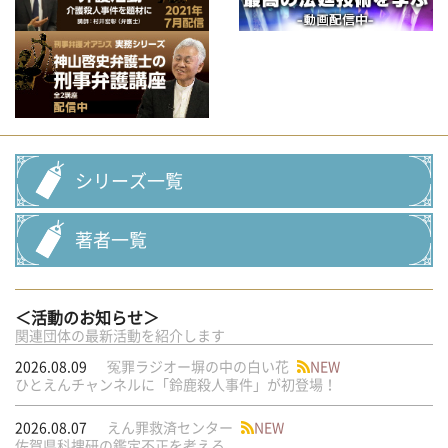
シリーズ一覧
著者一覧
＜活動のお知らせ＞
関連団体の最新活動を紹介します
2026.08.09
冤罪ラジオー塀の中の白い花
NEW
ひとえんチャンネルに「鈴鹿殺人事件」が初登場！
2026.08.07
えん罪救済センター
NEW
佐賀県科捜研の鑑定不正を考える