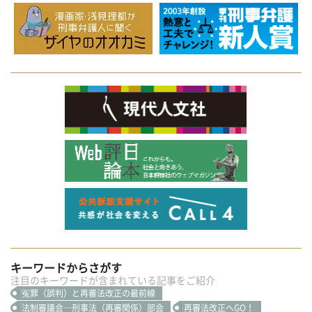
キーワードからさがす
注目のキーワードが含まれている記事をご紹介
冤罪（誤判）と再審法改正の最前線
法制審議会―刑事法（再審関係）部会
再審法改正へGO！