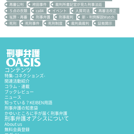
再審公判
袴田事件
裁判所書記官が見た刑事法廷
５点の衣類
call4
イベント
人質司法
再審法改正
冤罪・再審
刑事弁護
刑事裁判
新・判例解説Watch
死刑
死刑事件
死刑制度
裁判員裁判
証拠開示
コンテンツ
特集
-コネクションズ-
関連活動紹介
コラム・連載
ブックレビュー
ニュース
知っている？KEIBEN用語
刑事弁護の知恵袋
かゆいところに手が届く刑事弁護
刑事弁護オアシスについて
About us
無料会員登録