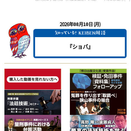
2026年
月
日 (月)
08
10
『ショバ』