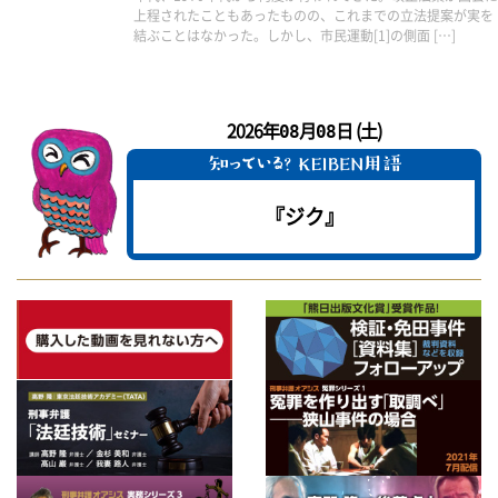
上程されたこともあったものの、これまでの立法提案が実を
結ぶことはなかった。しかし、市民運動[1]の側面 […]
2026年
月
日 (土)
08
08
『ジク』