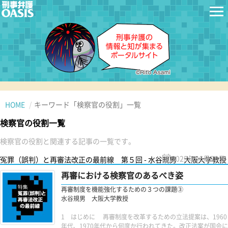
HOME
キーワード「検察官の役割」一覧
検察官の役割一覧
検察官の役割と関連する記事の一覧です。
2025年06月26日
冤罪（誤判）と再審法改正の最前線 第５回 - 水谷規男 大阪大学教授
再審における検察官のあるべき姿
再審制度を機能強化するための３つの課題③
水谷規男 大阪大学教授
1 はじめに 再審制度を改革するための立法提案は、1960
年代、1970年代から何度か行われてきた。改正法案が国会に