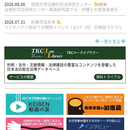
2026.08.06
成城大学治療的司法研究センター
NEW
治療的司法研究センター客員研究員で元・弁護士の菅原直美氏の論文が公刊されました
2026.07.31
刑事司法未来
ツミナハナシ初めての関西イベント！8/17（月）＠梅田ラテラル
一覧を見る
判例・法令・文献情報・法律雑誌の豊富なコンテンツを登載した
日本法の総合法律データベース
サービスの概要
無料トライアル