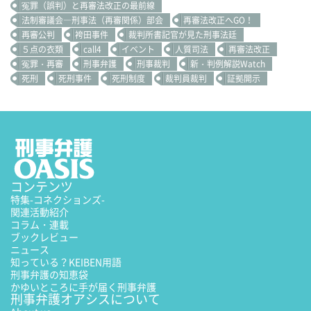
冤罪（誤判）と再審法改正の最前線
法制審議会―刑事法（再審関係）部会
再審法改正へGO！
再審公判
袴田事件
裁判所書記官が見た刑事法廷
５点の衣類
call4
イベント
人質司法
再審法改正
冤罪・再審
刑事弁護
刑事裁判
新・判例解説Watch
死刑
死刑事件
死刑制度
裁判員裁判
証拠開示
コンテンツ
特集
-コネクションズ-
関連活動紹介
コラム・連載
ブックレビュー
ニュース
知っている？KEIBEN用語
刑事弁護の知恵袋
かゆいところに手が届く刑事弁護
刑事弁護オアシスについて