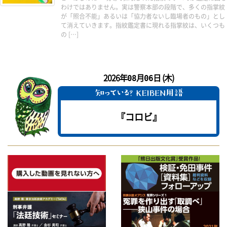
わけではありません。実は警察本部の段階で、多くの指掌紋
が「照合不能」あるいは「協力者ないし臨場者のもの」とし
て消えていきます。指紋鑑定書に現れる指掌紋は、いくつも
の […]
2026年
月
日 (木)
08
06
『コロビ』