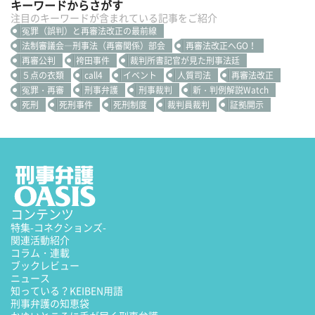
キーワードからさがす
注目のキーワードが含まれている記事をご紹介
冤罪（誤判）と再審法改正の最前線
法制審議会―刑事法（再審関係）部会
再審法改正へGO！
再審公判
袴田事件
裁判所書記官が見た刑事法廷
５点の衣類
call4
イベント
人質司法
再審法改正
冤罪・再審
刑事弁護
刑事裁判
新・判例解説Watch
死刑
死刑事件
死刑制度
裁判員裁判
証拠開示
コンテンツ
特集
-コネクションズ-
関連活動紹介
コラム・連載
ブックレビュー
ニュース
知っている？KEIBEN用語
刑事弁護の知恵袋