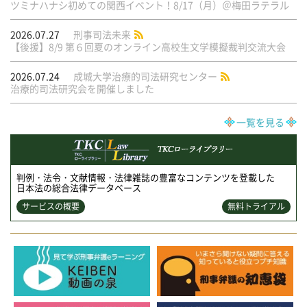
ツミナハナシ初めての関西イベント！8/17（月）＠梅田ラテラル
2026.07.27
刑事司法未来
【後援】8/9 第６回夏のオンライン高校生文学模擬裁判交流大会
2026.07.24
成城大学治療的司法研究センター
治療的司法研究会を開催しました
一覧を見る
判例・法令・文献情報・法律雑誌の豊富なコンテンツを登載した
日本法の総合法律データベース
サービスの概要
無料トライアル