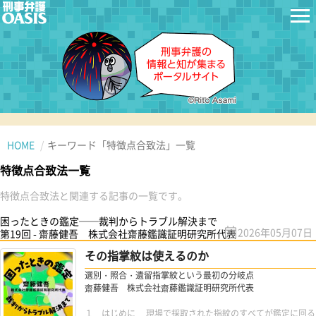
HOME
キーワード「特徴点合致法」一覧
特徴点合致法一覧
特徴点合致法と関連する記事の一覧です。
困ったときの鑑定──裁判からトラブル解決まで
2026年05月07日
第19回 - 齋藤健吾 株式会社齋藤鑑識証明研究所代表
その指掌紋は使えるのか
選別・照合・遺留指掌紋という最初の分岐点
齋藤健吾 株式会社齋藤鑑識証明研究所代表
１ はじめに 現場で採取された指紋のすべてが鑑定に回る