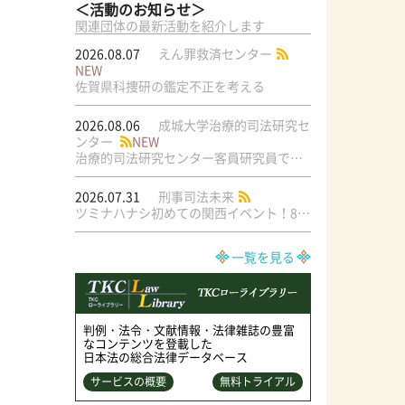
＜活動のお知らせ＞
関連団体の最新活動を紹介します
2026.08.07
えん罪救済センター
NEW
佐賀県科捜研の鑑定不正を考える
2026.08.06
成城大学治療的司法研究セ
ンター
NEW
治療的司法研究センター客員研究員で元・弁護士の菅原直美氏の論文が公刊されました
2026.07.31
刑事司法未来
ツミナハナシ初めての関西イベント！8/17（月）＠梅田ラテラル
一覧を見る
判例・法令・文献情報・法律雑誌の豊富
なコンテンツを登載した
日本法の総合法律データベース
サービスの概要
無料トライアル