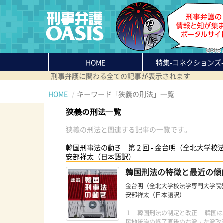
HOME
特集
-コネクションズ
刑事弁護に関わる全ての記事が表示されます
HOME
キーワード「狭義の刑法」一覧
狭義の刑法一覧
狭義の刑法と関連する記事の一覧です。
韓国刑事法の動き 第２回 - 金台明（全北大学校
安部祥太（日本語訳）
韓国刑法の特徴と最近の傾
金台明（全北大学校法学専門大学院
安部祥太（日本語訳）
１ 韓国刑法の制定と改正 韓国は、
民地統治の終了直後の右派・左派政治勢