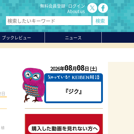
無料会員登録
ログイン
About us
ブックレビュー
ニュース
08
08
2026年
月
日 (土)
『ジク』
2日
。植