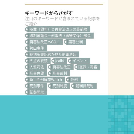
キーワードからさがす
注目のキーワードが含まれている記事を
ご紹介
冤罪（誤判）と再審法改正の最前線
法制審議会―刑事法（再審関係）部会
再審法改正へGO！
再審公判
袴田事件
裁判所書記官が見た刑事法廷
５点の衣類
call4
イベント
人質司法
再審法改正
冤罪・再審
刑事弁護
刑事裁判
新・判例解説Watch
死刑
死刑事件
死刑制度
裁判員裁判
証拠開示