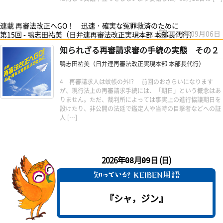
連載 再審法改正へGO！ 迅速・確実な冤罪救済のために
2024年09月06日
第15回 - 鴨志田祐美（日弁連再審法改正実現本部 本部長代行）
知られざる再審請求審の手続の実態 その２
鴨志田祐美（日弁連再審法改正実現本部 本部長代行）
4 再審請求人は蚊帳の外!? 前回のおさらいになります
が、現行法上の再審請求手続には、「期日」という概念はあ
りません。ただ、裁判所によっては事実上の進行協議期日を
設けたり、非公開の法廷で鑑定人や当時の目撃者などへの証
人 […]
2026年
月
日 (日)
08
09
『シャ，ジン』