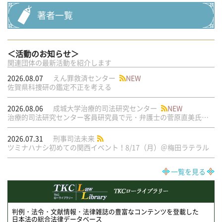
著者一覧
＜活動のお知らせ＞
関連団体の最新活動を紹介します
2026.08.07
えん罪救済センター
NEW
佐賀県科捜研の鑑定不正を考える
2026.08.06
成城大学治療的司法研究センター
NEW
治療的司法研究センター客員研究員で元・弁護士の菅原直美氏の論文が公刊されました
2026.07.31
刑事司法未来
ツミナハナシ初めての関西イベント！8/17（月）＠梅田ラテラル
一覧を見る
判例・法令・文献情報・法律雑誌の豊富なコンテンツを登載した
日本法の総合法律データベース