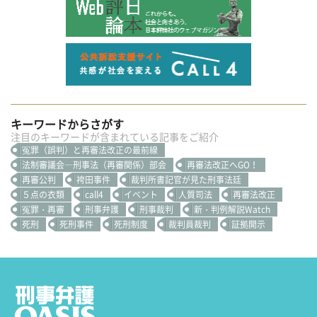
キーワードからさがす
注目のキーワードが含まれている記事をご紹介
冤罪（誤判）と再審法改正の最前線
法制審議会―刑事法（再審関係）部会
再審法改正へGO！
再審公判
袴田事件
裁判所書記官が見た刑事法廷
５点の衣類
call4
イベント
人質司法
再審法改正
冤罪・再審
刑事弁護
刑事裁判
新・判例解説Watch
死刑
死刑事件
死刑制度
裁判員裁判
証拠開示