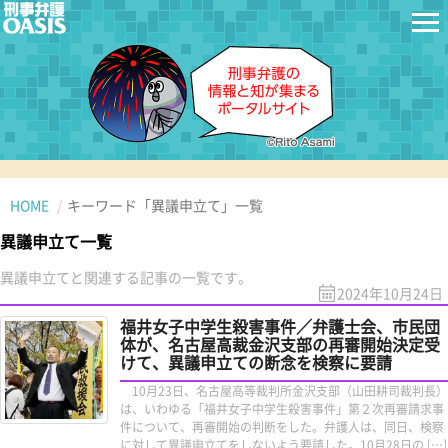
HOME
キーワード「異議申立て」一覧
異議申立て一覧
異議申立てと関連する記事の一覧です。
2024年10月24日
福井女子中学生殺害事件／弁護士会、市民団
体が、名古屋高裁金沢支部の再審開始決定受
けて、異議申立ての断念を検察に要請
10月23日、名古屋高等裁判所金沢支部（山田耕司裁判長）
は、いわゆる「福井女子中学生殺害事件」第２次再審請求事
件について、再審開始の判断をした。弁護人は、同日、検察
に対して異議申立てをしないよう要請した。10月28日の […]