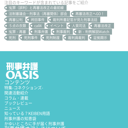
注目のキーワードが含まれている記事をご紹介
冤罪（誤判）と再審法改正の最前線
法制審議会―刑事法（再審関係）部会
再審法改正へGO！
再審公判
袴田事件
裁判所書記官が見た刑事法廷
５点の衣類
call4
イベント
人質司法
再審法改正
冤罪・再審
刑事弁護
刑事裁判
新・判例解説Watch
死刑
死刑事件
死刑制度
裁判員裁判
証拠開示
コンテンツ
特集
-コネクションズ-
関連活動紹介
コラム・連載
ブックレビュー
ニュース
知っている？KEIBEN用語
刑事弁護の知恵袋
かゆいところに手が届く刑事弁護