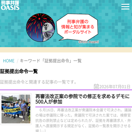
HOME
キーワード「証拠提出命令」一覧
証拠提出命令一覧
証拠提出命令と関連する記事の一覧です。
2026年07月01日
再審法改正案の参院での修正を求めるデモに
500人が参加
６月16日、再審法改正案が衆議院本会議で可決され、議論
の場は参議院に移った。衆議院で可決された案では、検察官
抗告の原則禁止などは定められたが、証拠を再審請求人・弁
護人へ直接開示する規定がなく、証拠の一覧表を開示させる
規 […]