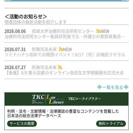
＜活動のお知らせ＞
関連団体の最新活動を紹介します
2026.08.06
成城大学治療的司法研究センター
NEW
治療的司法研究センター客員研究員で元・弁護士の菅原直美氏の論文が公刊されました
2026.07.31
刑事司法未来
NEW
ツミナハナシ初めての関西イベント！8/17（月）＠梅田ラテラル
2026.07.27
刑事司法未来
【後援】8/9 第６回夏のオンライン高校生文学模擬裁判交流大会
一覧を見る
判例・法令・文献情報・法律雑誌の豊富なコンテンツを登載した
日本法の総合法律データベース
サービスの概要
無料トライアル