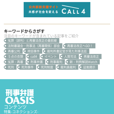
キーワードからさがす
注目のキーワードが含まれている記事をご紹介
冤罪（誤判）と再審法改正の最前線
法制審議会―刑事法（再審関係）部会
再審法改正へGO！
再審公判
袴田事件
裁判所書記官が見た刑事法廷
５点の衣類
call4
イベント
人質司法
再審法改正
冤罪・再審
刑事弁護
刑事裁判
新・判例解説Watch
死刑
死刑事件
死刑制度
裁判員裁判
証拠開示
コンテンツ
特集
-コネクションズ-