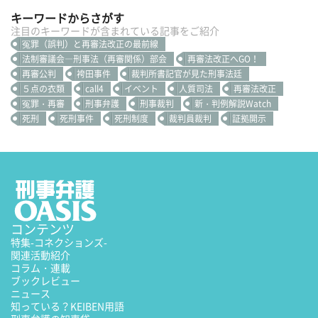
キーワードからさがす
注目のキーワードが含まれている記事をご紹介
冤罪（誤判）と再審法改正の最前線
法制審議会―刑事法（再審関係）部会
再審法改正へGO！
再審公判
袴田事件
裁判所書記官が見た刑事法廷
５点の衣類
call4
イベント
人質司法
再審法改正
冤罪・再審
刑事弁護
刑事裁判
新・判例解説Watch
死刑
死刑事件
死刑制度
裁判員裁判
証拠開示
コンテンツ
特集
-コネクションズ-
関連活動紹介
コラム・連載
ブックレビュー
ニュース
知っている？KEIBEN用語