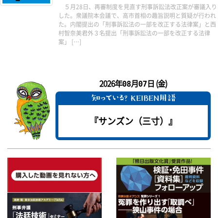
５月28日、再審制度を見直す刑事訴訟法改正案が審議入り
した。衆議院本会議で、高市首相の趣旨説明と質疑が行われ
た。内閣提出の「刑事訴訟法の一部を改正する法律案」と西
村智奈美君外３名提出「刑事訴訟法の一部を改正する法律
案」 […]
2026年
月
日 (金)
08
07
『サンズン（三寸）』