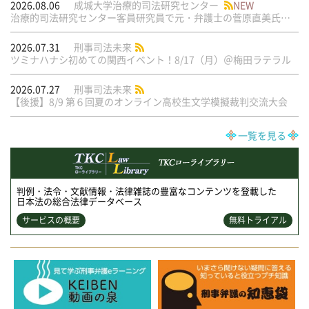
2026.08.06
成城大学治療的司法研究センター
NEW
治療的司法研究センター客員研究員で元・弁護士の菅原直美氏の論文が公刊されました
2026.07.31
刑事司法未来
ツミナハナシ初めての関西イベント！8/17（月）＠梅田ラテラル
2026.07.27
刑事司法未来
【後援】8/9 第６回夏のオンライン高校生文学模擬裁判交流大会
一覧を見る
判例・法令・文献情報・法律雑誌の豊富なコンテンツを登載した
日本法の総合法律データベース
サービスの概要
無料トライアル