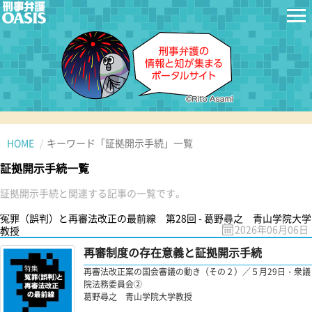
HOME
キーワード「証拠開示手続」一覧
証拠開示手続一覧
証拠開示手続と関連する記事の一覧です。
冤罪（誤判）と再審法改正の最前線 第28回 - 葛野尋之 青山学院大学
2026年06月06日
教授
再審制度の存在意義と証拠開示手続
再審法改正案の国会審議の動き（その２）／５月29日・衆議
院法務委員会②
葛野尋之 青山学院大学教授