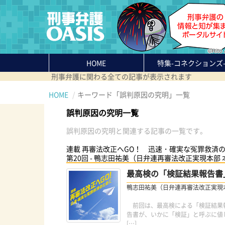
HOME
特集
-コネクションズ
刑事弁護に関わる全ての記事が表示されます
HOME
キーワード「誤判原因の究明」一覧
誤判原因の究明一覧
誤判原因の究明と関連する記事の一覧です。
連載 再審法改正へGO！ 迅速・確実な冤罪救済
第20回 - 鴨志田祐美（日弁連再審法改正実現本部
最高検の「検証結果報告書
鴨志田祐美（日弁連再審法改正実現
前回は、最高検による「検証結果報
告書が、いかに「検証」と呼ぶに値
[…]