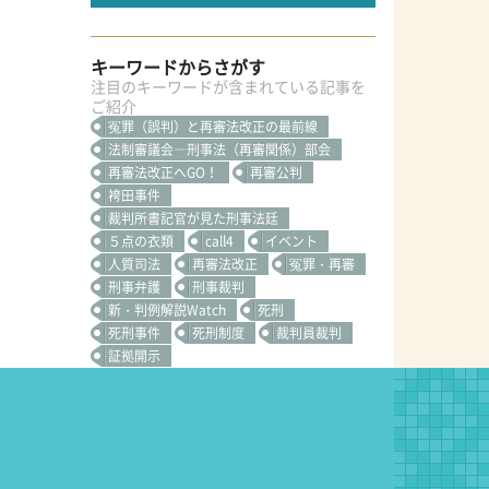
キーワードからさがす
注目のキーワードが含まれている記事を
ご紹介
冤罪（誤判）と再審法改正の最前線
法制審議会―刑事法（再審関係）部会
再審法改正へGO！
再審公判
袴田事件
裁判所書記官が見た刑事法廷
５点の衣類
call4
イベント
人質司法
再審法改正
冤罪・再審
刑事弁護
刑事裁判
新・判例解説Watch
死刑
死刑事件
死刑制度
裁判員裁判
証拠開示