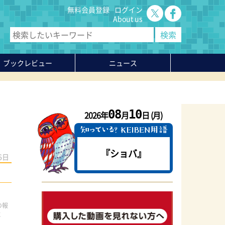
無料会員登録
ログイン
About us
ブックレビュー
ニュース
08
10
2026年
月
日 (月)
『ショバ』
6日
の報
に