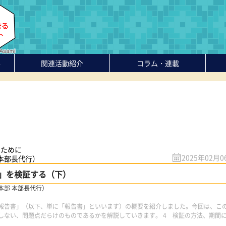
-
関連活動紹介
コラム・連載
のために
2025年02月0
 本部長代行）
」を検証する（下）
本部 本部長代行）
告書」（以下、単に「報告書」といいます）の概要を紹介しました。今回は、こ
しない、問題点だらけのものであるかを解説していきます。 4 検証の方法、期間