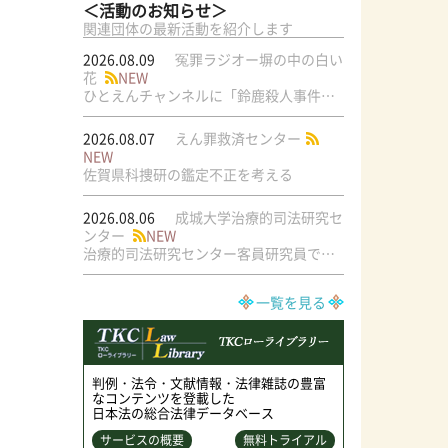
＜活動のお知らせ＞
関連団体の最新活動を紹介します
2026.08.09
冤罪ラジオー塀の中の白い
花
NEW
ひとえんチャンネルに「鈴鹿殺人事件」が初登場！
2026.08.07
えん罪救済センター
NEW
佐賀県科捜研の鑑定不正を考える
2026.08.06
成城大学治療的司法研究セ
ンター
NEW
治療的司法研究センター客員研究員で元・弁護士の菅原直美氏の論文が公刊されました
一覧を見る
判例・法令・文献情報・法律雑誌の豊富
なコンテンツを登載した
日本法の総合法律データベース
サービスの概要
無料トライアル