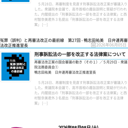
５月28日、再審制度を見直す刑事訴訟法改正案が審議入り
した。衆議院本会議で、高市首相の趣旨説明と質疑が行われ
た。内閣提出の「刑事訴訟法の一部を改正する法律案」と西
村智奈美君外３名提出「刑事訴訟法の一部を改正する法律
案」 […]
冤罪（誤判）と再審法改正の最前線 第27回 - 鴨志田祐美 日弁連再審
2026年06月05日
法改正推進室長
刑事訴訟法の一部を改正する法律案について
再審法改正案の国会審議の動き（その１）／５月29日・衆議
院法務委員会①
鴨志田祐美 日弁連再審法改正推進室長
５月28日、再審制度を見直す刑事訴訟法改正案が審議入り
した。衆議院本会議で、高市首相の趣旨説明と質疑が行われ
た。内閣提出の「刑事訴訟法の一部を改正する法律案」と西
村智奈美君外３名提出「刑事訴訟法の一部を改正する法律
案」 […]
2026年
月
日 (土)
08
08