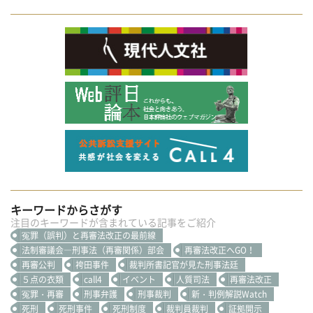
キーワードからさがす
注目のキーワードが含まれている記事をご紹介
冤罪（誤判）と再審法改正の最前線
法制審議会―刑事法（再審関係）部会
再審法改正へGO！
再審公判
袴田事件
裁判所書記官が見た刑事法廷
５点の衣類
call4
イベント
人質司法
再審法改正
冤罪・再審
刑事弁護
刑事裁判
新・判例解説Watch
死刑
死刑事件
死刑制度
裁判員裁判
証拠開示