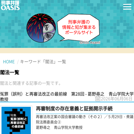
HOME
キーワード「閣法」一覧
閣法一覧
閣法と関連する記事の一覧です。
冤罪（誤判）と再審法改正の最前線 第28回 - 葛野尋之 青山学院大学
2026年06月06日
教授
再審制度の存在意義と証拠開示手続
再審法改正案の国会審議の動き（その２）／５月29日・衆議
院法務委員会②
葛野尋之 青山学院大学教授