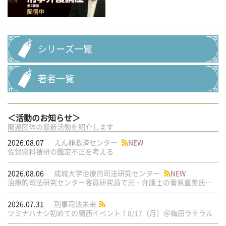
シリーズ一覧
著者一覧
＜活動のお知らせ＞
関連団体の最新活動を紹介します
2026.08.07
えん罪救済センター
NEW
佐賀県科捜研の鑑定不正を考える
2026.08.06
成城大学治療的司法研究センター
NEW
治療的司法研究センター客員研究員で元・弁護士の菅原直美氏の論文が公刊されました
2026.07.31
刑事司法未来
ツミナハナシ初めての関西イベント！8/17（月）＠梅田ラテラル