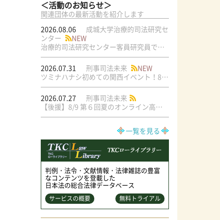
＜活動のお知らせ＞
関連団体の最新活動を紹介します
2026.08.06
成城大学治療的司法研究セ
ンター
NEW
治療的司法研究センター客員研究員で元・弁護士の菅原直美氏の論文が公刊されました
2026.07.31
刑事司法未来
NEW
ツミナハナシ初めての関西イベント！8/17（月）＠梅田ラテラル
2026.07.27
刑事司法未来
【後援】8/9 第６回夏のオンライン高校生文学模擬裁判交流大会
一覧を見る
判例・法令・文献情報・法律雑誌の豊富
なコンテンツを登載した
日本法の総合法律データベース
サービスの概要
無料トライアル