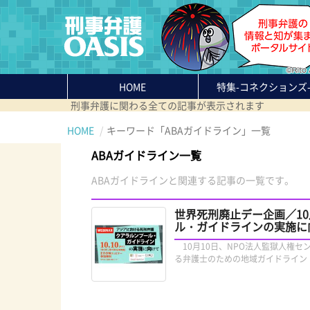
HOME
特集
-コネクションズ
刑事弁護に関わる全ての記事が表示されます
HOME
キーワード「ABAガイドライン」一覧
ABAガイドライン一覧
ABAガイドラインと関連する記事の一覧です。
世界死刑廃止デー企画／1
ル・ガイドラインの実施に
10月10日、NPO法人監獄人権
る弁護士のための地域ガイドライン