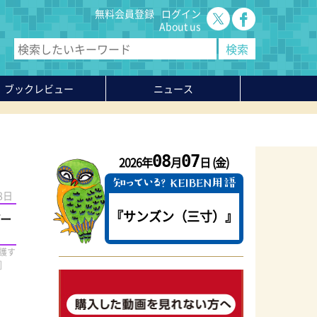
無料会員登録
ログイン
About us
ブックレビュー
ニュース
08
07
2026年
月
日 (金)
8日
『サンズン（三寸）』
プー
護す
]