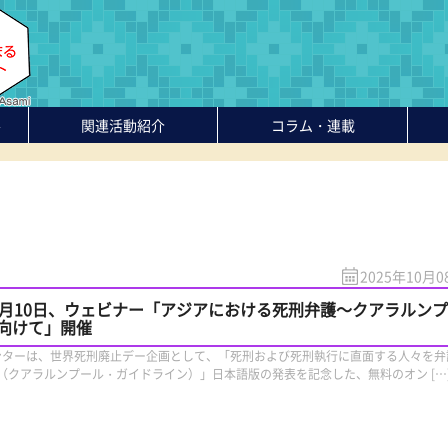
-
関連活動紹介
コラム・連載
2025年10月0
0月10日、ウェビナー「アジアにおける死刑弁護～クアラルン
向けて」開催
センターは、世界死刑廃止デー企画として、「死刑および死刑執行に直面する人々を弁
（クアラルンプール・ガイドライン）」日本語版の発表を記念した、無料のオン […