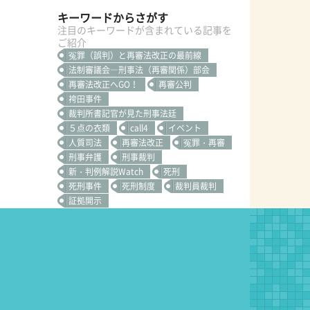
キーワードからさがす
注目のキーワードが含まれている記事を
ご紹介
冤罪（誤判）と再審法改正の最前線
法制審議会―刑事法（再審関係）部会
再審法改正へGO！
再審公判
袴田事件
裁判所書記官が見た刑事法廷
５点の衣類
call4
イベント
人質司法
再審法改正
冤罪・再審
刑事弁護
刑事裁判
新・判例解説Watch
死刑
死刑事件
死刑制度
裁判員裁判
証拠開示