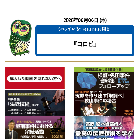
2026年
月
日 (木)
08
06
『コロビ』