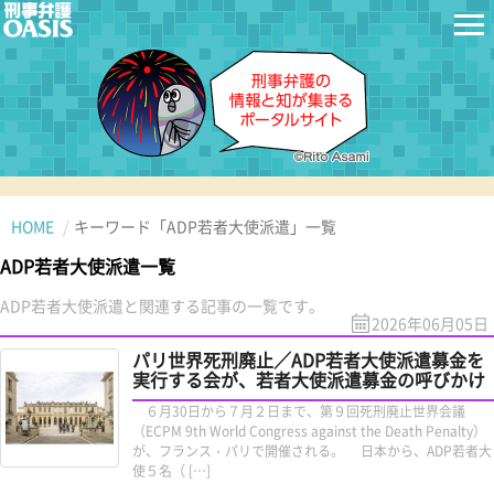
HOME
キーワード「ADP若者大使派遣」一覧
ADP若者大使派遣一覧
ADP若者大使派遣と関連する記事の一覧です。
2026年06月05日
パリ世界死刑廃止／ADP若者大使派遣募金を
実行する会が、若者大使派遣募金の呼びかけ
６月30日から７月２日まで、第９回死刑廃止世界会議
（ECPM 9th World Congress against the Death Penalty）
が、フランス・パリで開催される。 日本から、ADP若者大
使５名（ […]