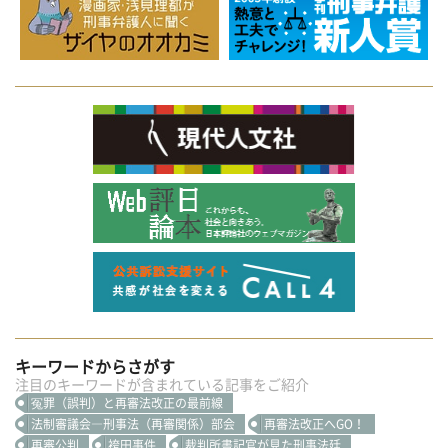
キーワードからさがす
注目のキーワードが含まれている記事をご紹介
冤罪（誤判）と再審法改正の最前線
法制審議会―刑事法（再審関係）部会
再審法改正へGO！
再審公判
袴田事件
裁判所書記官が見た刑事法廷