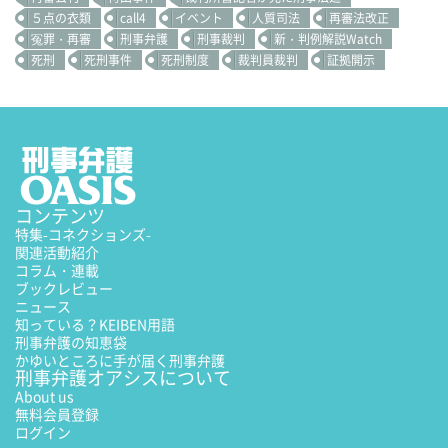
５点の衣類
call4
イベント
人質司法
再審法改正
冤罪・再審
刑事弁護
刑事裁判
新・判例解説Watch
死刑
死刑事件
死刑制度
裁判員裁判
証拠開示
コンテンツ
特集
-コネクションズ-
関連活動紹介
コラム・連載
ブックレビュー
ニュース
知っている？KEIBEN用語
刑事弁護の知恵袋
かゆいところに手が届く刑事弁護
刑事弁護オアシスについて
About us
無料会員登録
ログイン