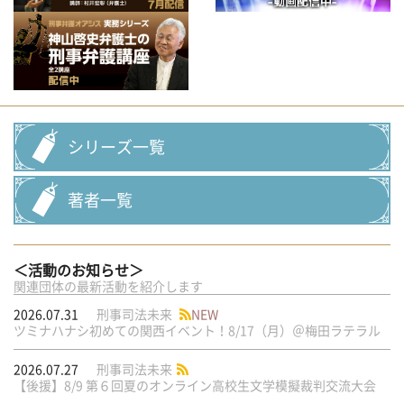
シリーズ一覧
著者一覧
＜活動のお知らせ＞
関連団体の最新活動を紹介します
2026.07.31
刑事司法未来
NEW
ツミナハナシ初めての関西イベント！8/17（月）＠梅田ラテラル
2026.07.27
刑事司法未来
【後援】8/9 第６回夏のオンライン高校生文学模擬裁判交流大会