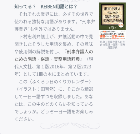
知ってる？ KEIBEN用語とは？
それぞれの業界には、必ずその世界で
使われる独特な用語があります。“刑事弁
護業界”も例外ではありません。
下村忠利弁護士が、弁護活動の中で見
出典：刑事弁護人のた
聞きしたそうした用語を集め、その意味
めの隠語・俗語・実務
用語辞典
や使用例の解説を付し、『
刑事弁護人の
ための隠語・俗語・実務用語辞典
』（現
代人文社、第１版2016年、第２版2023
年）として1冊の本にまとめています。
この〈ふくろう日めくりカレンダー〉
（イラスト：田智然）に、そこから精選
して一日一語ずつを収録しました。あな
たは、この中のどのくらいを知っている
でしょうか。どうぞ一日一語をお楽しみ
ください。