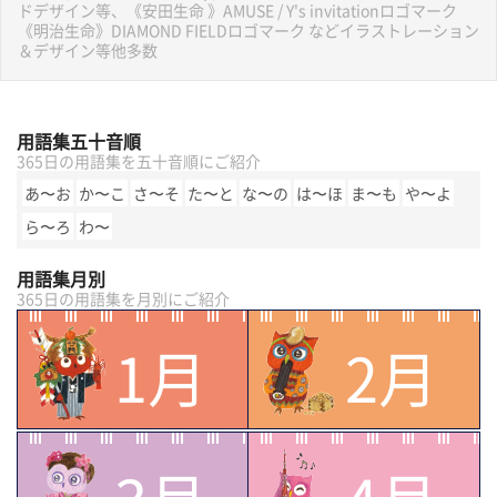
ドデザイン等、《安田生命 》AMUSE / Y's invitationロゴマーク
《明治生命》DIAMOND FIELDロゴマーク などイラストレーション
＆デザイン等他多数
用語集五十音順
365日の用語集を五十音順にご紹介
あ〜お
か〜こ
さ〜そ
た〜と
な〜の
は〜ほ
ま〜も
や〜よ
ら〜ろ
わ〜
用語集月別
365日の用語集を月別にご紹介
1月
2月