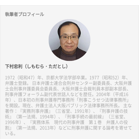
執筆者プロフィール
下村忠利（しもむら・ただとし）
1972（昭和47）年、京都大学法学部卒業。1977（昭和52）年、
弁護士登録。 日本弁護士連合会刑弁センター副委員長、大阪弁護
士会刑事弁護委員会委員長、大阪弁護士会裁判員本部副本部長、
刑事弁護フォーラム副代表世話人などを歴任。2004年（平成16
年）、日本初の刑事弁護専門事務所「刑事こうせつ法律事務所」
を開設。現在、弁護士法人大阪パブリック法律事務所所長。 主な
著作：『実務刑事弁護』（三省堂、1991年）、『刑事弁護の技
術』（第一法規、1994年）、『刑事手続の最前線』（三省堂、
1996年）、『実務体系 現代の刑事弁護 第１巻 弁護人の役
割』（第一法規、2013年）などに刑事弁護に関する論考を寄せて
いる。