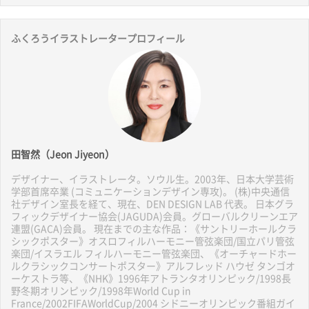
ふくろうイラストレータープロフィール
田智然（Jeon Jiyeon）
デザイナー、イラストレータ。ソウル生。2003年、日本大学芸術
学部首席卒業 (コミュニケーションデザイン専攻)。 (株)中央通信
社デザイン室長を経て、現在、DEN DESIGN LAB 代表。 日本グラ
フィックデザイナー協会(JAGUDA)会員。グローバルクリーンエア
連盟(GACA)会員。 現在までの主な作品：《サントリーホールクラ
シックポスター》オスロフィルハーモニー管弦楽団/国立パリ管弦
楽団/イスラエル フィルハーモニー管弦楽団、《オーチャードホー
ルクラシックコンサートポスター》アルフレッド ハウゼ タンゴオ
ーケストラ等、《NHK》1996年アトランタオリンピック/1998長
野冬期オリンピック/1998年World Cup in
France/2002FIFAWorldCup/2004 シドニーオリンピック番組ガイ