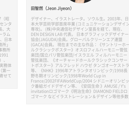
田智然（Jeon Jiyeon）
7（昭
デザイナー、イラストレータ。ソウル生。2003年、日
弁センタ
本大学芸術学部首席卒業 (コミュニケーションデザイ
長、大
専攻)。 (株)中央通信社デザイン室長を経て、現在、
ーラム
DEN DESIGN LAB 代表。 日本グラフィックデザイナー
）、日本
協会(JAGUDA)会員。グローバルクリーンエア連盟
務所」
(GACA)会員。 現在までの主な作品：《サントリーホ
事務所
ルクラシックポスター》オスロフィルハーモニー管弦
991
楽団/国立パリ管弦楽団/イスラエル フィルハーモニー
）、
管弦楽団、《オーチャードホールクラシックコンサー
『実務体
トポスター》アルフレッド ハウゼ タンゴオーケスト
（第一
等、《NHK》1996年アトランタオリンピック/1998長
を寄せて
野冬期オリンピック/1998年World Cup in
France/2002FIFAWorldCup/2004 シドニーオリンピ
ク番組ガイドデザイン等、《安田生命 》AMUSE / Y's
invitationロゴマーク《明治生命》DIAMOND FIELDロ
ゴマーク などイラストレーション＆デザイン等他多数