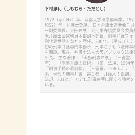
下村忠利（しもむら・ただとし）
1972（昭和47）年、京都大学法学部卒業。197
和52）年、弁護士登録。 日本弁護士連合会刑
ー副委員長、大阪弁護士会刑事弁護委員会委員
阪弁護士会裁判員本部副本部長、刑事弁護フォ
副代表世話人などを歴任。2004年（平成16年
初の刑事弁護専門事務所「刑事こうせつ法律事
を開設。現在、弁護士法人大阪パブリック法律
所長。 主な著作：『実務刑事弁護』（三省堂、1
年）、『刑事弁護の技術』（第一法規、1994年
『刑事手続の最前線』（三省堂、1996年）、
系 現代の刑事弁護 第１巻 弁護人の役割』
法規、2013年）などに刑事弁護に関する論考
いる。