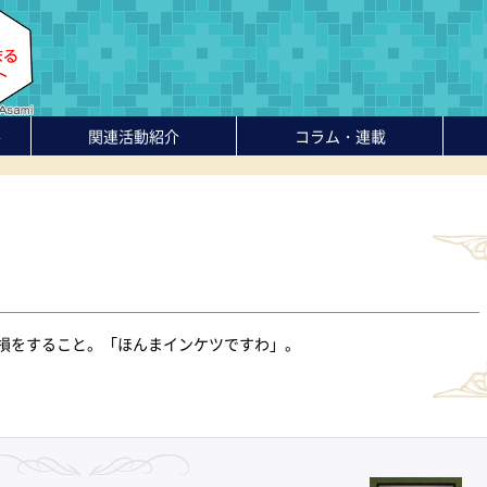
-
関連活動紹介
コラム・連載
損をすること。「ほんまインケツですわ」。