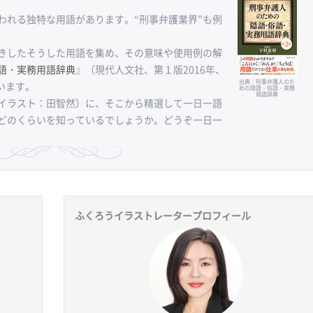
れる独特な用語があります。“刑事弁護業界”も例
きしたそうした用語を集め、その意味や使用例の解
語・実務用語辞典
』（現代人文社、第１版2016年、
出典：刑事弁護人のた
います。
めの隠語・俗語・実務
用語辞典
イラスト：田智然）に、そこから精選して一日一語
どのくらいを知っているでしょうか。どうぞ一日一
ふくろうイラストレータープロフィール