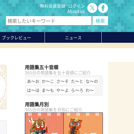
無料会員登録
ログイン
About us
ブックレビュー
ニュース
用語集五十音順
365日の用語集を五十音順にご紹介
あ〜お
か〜こ
さ〜そ
た〜と
な〜の
は〜ほ
ま〜も
や〜よ
ら〜ろ
わ〜
用語集月別
365日の用語集を月別にご紹介