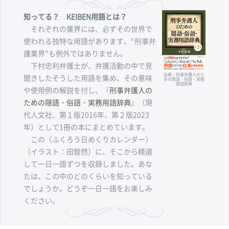
知ってる？ KEIBEN用語とは？
それぞれの業界には、必ずその世界で
使われる独特な用語があります。“刑事弁
護業界”も例外ではありません。
下村忠利弁護士が、弁護活動の中で見
出典：刑事弁護人のた
聞きしたそうした用語を集め、その意味
めの隠語・俗語・実務
用語辞典
や使用例の解説を付し、『
刑事弁護人の
ための隠語・俗語・実務用語辞典
』（現
代人文社、第１版2016年、第２版2023
年）として1冊の本にまとめています。
この〈ふくろう日めくりカレンダー〉
（イラスト：田智然）に、そこから精選
して一日一語ずつを収録しました。あな
たは、この中のどのくらいを知っている
でしょうか。どうぞ一日一語をお楽しみ
ください。