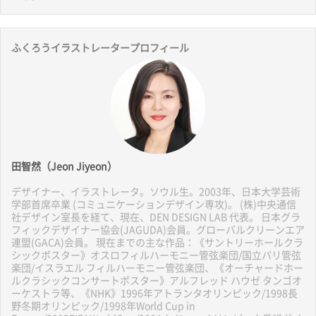
ふくろうイラストレータープロフィール
田智然（Jeon Jiyeon）
デザイナー、イラストレータ。ソウル生。2003年、日本大学芸術
学部首席卒業 (コミュニケーションデザイン専攻)。 (株)中央通信
社デザイン室長を経て、現在、DEN DESIGN LAB 代表。 日本グラ
フィックデザイナー協会(JAGUDA)会員。グローバルクリーンエア
連盟(GACA)会員。 現在までの主な作品：《サントリーホールクラ
シックポスター》オスロフィルハーモニー管弦楽団/国立パリ管弦
楽団/イスラエル フィルハーモニー管弦楽団、《オーチャードホー
ルクラシックコンサートポスター》アルフレッド ハウゼ タンゴオ
ーケストラ等、《NHK》1996年アトランタオリンピック/1998長
野冬期オリンピック/1998年World Cup in