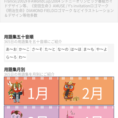
France/2002FIFAWorldCup/2004 シドニーオリンピック番組ガイ
ドデザイン等、《安田生命 》AMUSE / Y's invitationロゴマーク
《明治生命》DIAMOND FIELDロゴマーク などイラストレーション
＆デザイン等他多数
用語集五十音順
365日の用語集を五十音順にご紹介
あ〜お
か〜こ
さ〜そ
た〜と
な〜の
は〜ほ
ま〜も
や〜よ
ら〜ろ
わ〜
用語集月別
365日の用語集を月別にご紹介
1月
2月