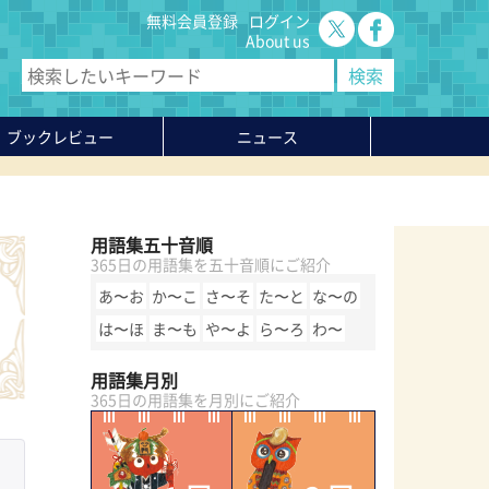
無料会員登録
ログイン
About us
ブックレビュー
ニュース
用語集五十音順
365日の用語集を五十音順にご紹介
あ〜お
か〜こ
さ〜そ
た〜と
な〜の
は〜ほ
ま〜も
や〜よ
ら〜ろ
わ〜
用語集月別
365日の用語集を月別にご紹介