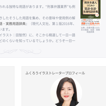
れる独特な用語があります。“刑事弁護業界”も例
きしたそうした用語を集め、その意味や使用例の解
語・実務用語辞典
』（現代人文社、第１版2016年、
出典：刑事弁護人のた
います。
めの隠語・俗語・実務
用語辞典
イラスト：田智然）に、そこから精選して一日一語
どのくらいを知っているでしょうか。どうぞ一日一
ふくろうイラストレータープロフィール