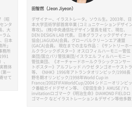
田智然（Jeon Jiyeon）
7（昭
デザイナー、イラストレータ。ソウル生。2003年、日
弁センタ
本大学芸術学部首席卒業 (コミュニケーションデザイ
長、大
専攻)。 (株)中央通信社デザイン室長を経て、現在、
ーラム
DEN DESIGN LAB 代表。 日本グラフィックデザイナー
）、日本
協会(JAGUDA)会員。グローバルクリーンエア連盟
務所」
(GACA)会員。 現在までの主な作品：《サントリーホ
事務所
ルクラシックポスター》オスロフィルハーモニー管弦
991
楽団/国立パリ管弦楽団/イスラエル フィルハーモニー
）、
管弦楽団、《オーチャードホールクラシックコンサー
『実務体
トポスター》アルフレッド ハウゼ タンゴオーケスト
（第一
等、《NHK》1996年アトランタオリンピック/1998長
を寄せて
野冬期オリンピック/1998年World Cup in
France/2002FIFAWorldCup/2004 シドニーオリンピ
ク番組ガイドデザイン等、《安田生命 》AMUSE / Y's
invitationロゴマーク《明治生命》DIAMOND FIELDロ
ゴマーク などイラストレーション＆デザイン等他多数