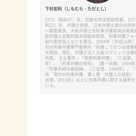
下村忠利（しもむら・ただとし）
1972（昭和47）年、京都大学法学部卒業。197
和52）年、弁護士登録。 日本弁護士連合会刑
ー副委員長、大阪弁護士会刑事弁護委員会委員
阪弁護士会裁判員本部副本部長、刑事弁護フォ
副代表世話人などを歴任。2004年（平成16年
初の刑事弁護専門事務所「刑事こうせつ法律事
を開設。現在、弁護士法人大阪パブリック法律
所長。 主な著作：『実務刑事弁護』（三省堂、1
年）、『刑事弁護の技術』（第一法規、1994年
『刑事手続の最前線』（三省堂、1996年）、
系 現代の刑事弁護 第１巻 弁護人の役割』
法規、2013年）などに刑事弁護に関する論考
いる。