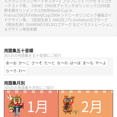
ルクラシックコンサートポスター》アルフレッド ハウゼ タンゴオ
ーケストラ等、《NHK》1996年アトランタオリンピック/1998長
野冬期オリンピック/1998年World Cup in
France/2002FIFAWorldCup/2004 シドニーオリンピック番組ガイ
ドデザイン等、《安田生命 》AMUSE / Y's invitationロゴマーク
《明治生命》DIAMOND FIELDロゴマーク などイラストレーション
＆デザイン等他多数
用語集五十音順
365日の用語集を五十音順にご紹介
あ〜お
か〜こ
さ〜そ
た〜と
な〜の
は〜ほ
ま〜も
や〜よ
ら〜ろ
わ〜
用語集月別
365日の用語集を月別にご紹介
1月
2月