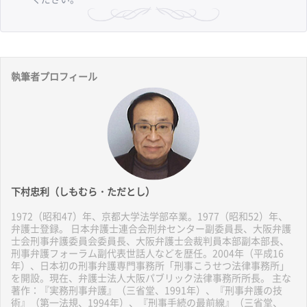
執筆者プロフィール
下村忠利（しもむら・ただとし）
1972（昭和47）年、京都大学法学部卒業。1977（昭和52）年、
弁護士登録。 日本弁護士連合会刑弁センター副委員長、大阪弁護
士会刑事弁護委員会委員長、大阪弁護士会裁判員本部副本部長、
刑事弁護フォーラム副代表世話人などを歴任。2004年（平成16
年）、日本初の刑事弁護専門事務所「刑事こうせつ法律事務所」
を開設。現在、弁護士法人大阪パブリック法律事務所所長。 主な
著作：『実務刑事弁護』（三省堂、1991年）、『刑事弁護の技
術』（第一法規、1994年）、『刑事手続の最前線』（三省堂、