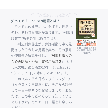
知ってる？ KEIBEN用語とは？
それぞれの業界には、必ずその世界で
使われる独特な用語があります。“刑事弁
護業界”も例外ではありません。
下村忠利弁護士が、弁護活動の中で見
出典：刑事弁護人のた
聞きしたそうした用語を集め、その意味
めの隠語・俗語・実務
用語辞典
や使用例の解説を付し、『
刑事弁護人の
ための隠語・俗語・実務用語辞典
』（現
代人文社、第１版2016年、第２版2023
年）として1冊の本にまとめています。
この〈ふくろう日めくりカレンダー〉
（イラスト：田智然）に、そこから精選
して一日一語ずつを収録しました。あな
たは、この中のどのくらいを知っている
でしょうか。どうぞ一日一語をお楽しみ
ください。