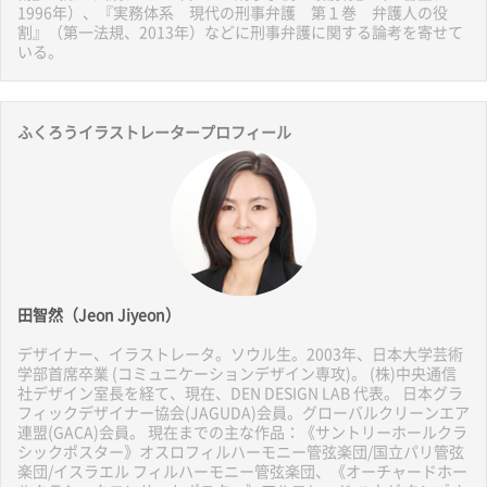
1996年）、『実務体系 現代の刑事弁護 第１巻 弁護人の役
割』（第一法規、2013年）などに刑事弁護に関する論考を寄せて
いる。
ふくろうイラストレータープロフィール
田智然（Jeon Jiyeon）
デザイナー、イラストレータ。ソウル生。2003年、日本大学芸術
学部首席卒業 (コミュニケーションデザイン専攻)。 (株)中央通信
社デザイン室長を経て、現在、DEN DESIGN LAB 代表。 日本グラ
フィックデザイナー協会(JAGUDA)会員。グローバルクリーンエア
連盟(GACA)会員。 現在までの主な作品：《サントリーホールクラ
シックポスター》オスロフィルハーモニー管弦楽団/国立パリ管弦
楽団/イスラエル フィルハーモニー管弦楽団、《オーチャードホー