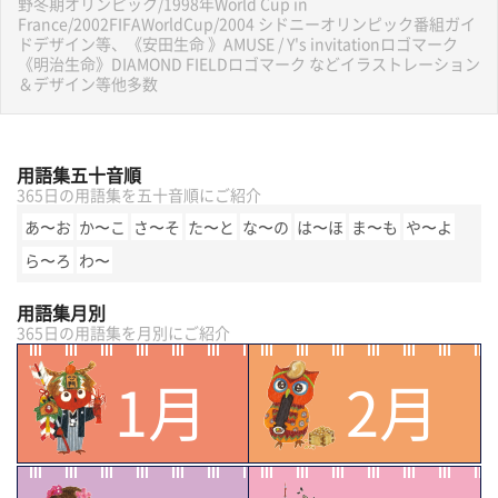
野冬期オリンピック/1998年World Cup in
France/2002FIFAWorldCup/2004 シドニーオリンピック番組ガイ
ドデザイン等、《安田生命 》AMUSE / Y's invitationロゴマーク
《明治生命》DIAMOND FIELDロゴマーク などイラストレーション
＆デザイン等他多数
用語集五十音順
365日の用語集を五十音順にご紹介
あ〜お
か〜こ
さ〜そ
た〜と
な〜の
は〜ほ
ま〜も
や〜よ
ら〜ろ
わ〜
用語集月別
365日の用語集を月別にご紹介
1月
2月