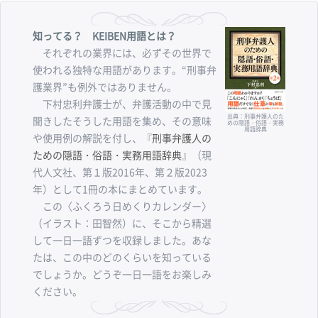
知ってる？ KEIBEN用語とは？
それぞれの業界には、必ずその世界で
使われる独特な用語があります。“刑事弁
護業界”も例外ではありません。
下村忠利弁護士が、弁護活動の中で見
出典：刑事弁護人のた
聞きしたそうした用語を集め、その意味
めの隠語・俗語・実務
用語辞典
や使用例の解説を付し、『
刑事弁護人の
ための隠語・俗語・実務用語辞典
』（現
代人文社、第１版2016年、第２版2023
年）として1冊の本にまとめています。
この〈ふくろう日めくりカレンダー〉
（イラスト：田智然）に、そこから精選
して一日一語ずつを収録しました。あな
たは、この中のどのくらいを知っている
でしょうか。どうぞ一日一語をお楽しみ
ください。