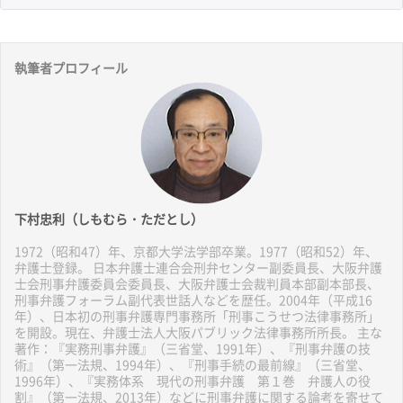
執筆者プロフィール
下村忠利（しもむら・ただとし）
1972（昭和47）年、京都大学法学部卒業。1977（昭和52）年、
弁護士登録。 日本弁護士連合会刑弁センター副委員長、大阪弁護
士会刑事弁護委員会委員長、大阪弁護士会裁判員本部副本部長、
刑事弁護フォーラム副代表世話人などを歴任。2004年（平成16
年）、日本初の刑事弁護専門事務所「刑事こうせつ法律事務所」
を開設。現在、弁護士法人大阪パブリック法律事務所所長。 主な
著作：『実務刑事弁護』（三省堂、1991年）、『刑事弁護の技
術』（第一法規、1994年）、『刑事手続の最前線』（三省堂、
1996年）、『実務体系 現代の刑事弁護 第１巻 弁護人の役
割』（第一法規、2013年）などに刑事弁護に関する論考を寄せて