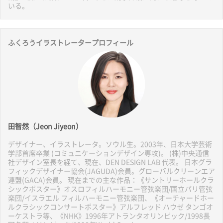
いる。
ふくろうイラストレータープロフィール
田智然（Jeon Jiyeon）
デザイナー、イラストレータ。ソウル生。2003年、日本大学芸術
学部首席卒業 (コミュニケーションデザイン専攻)。 (株)中央通信
社デザイン室長を経て、現在、DEN DESIGN LAB 代表。 日本グラ
フィックデザイナー協会(JAGUDA)会員。グローバルクリーンエア
連盟(GACA)会員。 現在までの主な作品：《サントリーホールクラ
シックポスター》オスロフィルハーモニー管弦楽団/国立パリ管弦
楽団/イスラエル フィルハーモニー管弦楽団、《オーチャードホー
ルクラシックコンサートポスター》アルフレッド ハウゼ タンゴオ
ーケストラ等、《NHK》1996年アトランタオリンピック/1998長