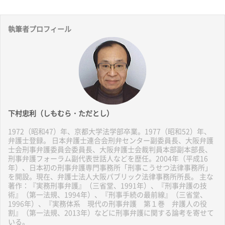
執筆者プロフィール
下村忠利（しもむら・ただとし）
1972（昭和47）年、京都大学法学部卒業。1977（昭和52）年、
弁護士登録。 日本弁護士連合会刑弁センター副委員長、大阪弁護
士会刑事弁護委員会委員長、大阪弁護士会裁判員本部副本部長、
刑事弁護フォーラム副代表世話人などを歴任。2004年（平成16
年）、日本初の刑事弁護専門事務所「刑事こうせつ法律事務所」
を開設。現在、弁護士法人大阪パブリック法律事務所所長。 主な
著作：『実務刑事弁護』（三省堂、1991年）、『刑事弁護の技
術』（第一法規、1994年）、『刑事手続の最前線』（三省堂、
1996年）、『実務体系 現代の刑事弁護 第１巻 弁護人の役
割』（第一法規、2013年）などに刑事弁護に関する論考を寄せて
いる。