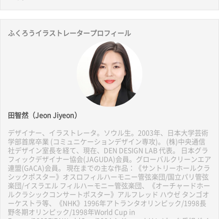
ふくろうイラストレータープロフィール
田智然（Jeon Jiyeon）
デザイナー、イラストレータ。ソウル生。2003年、日本大学芸術
学部首席卒業 (コミュニケーションデザイン専攻)。 (株)中央通信
社デザイン室長を経て、現在、DEN DESIGN LAB 代表。 日本グラ
フィックデザイナー協会(JAGUDA)会員。グローバルクリーンエア
連盟(GACA)会員。 現在までの主な作品：《サントリーホールクラ
シックポスター》オスロフィルハーモニー管弦楽団/国立パリ管弦
楽団/イスラエル フィルハーモニー管弦楽団、《オーチャードホー
ルクラシックコンサートポスター》アルフレッド ハウゼ タンゴオ
ーケストラ等、《NHK》1996年アトランタオリンピック/1998長
野冬期オリンピック/1998年World Cup in