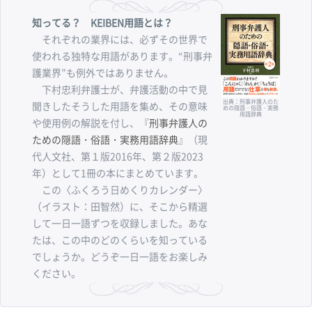
知ってる？ KEIBEN用語とは？
それぞれの業界には、必ずその世界で
使われる独特な用語があります。“刑事弁
護業界”も例外ではありません。
下村忠利弁護士が、弁護活動の中で見
出典：刑事弁護人のた
聞きしたそうした用語を集め、その意味
めの隠語・俗語・実務
用語辞典
や使用例の解説を付し、『
刑事弁護人の
ための隠語・俗語・実務用語辞典
』（現
代人文社、第１版2016年、第２版2023
年）として1冊の本にまとめています。
この〈ふくろう日めくりカレンダー〉
（イラスト：田智然）に、そこから精選
して一日一語ずつを収録しました。あな
たは、この中のどのくらいを知っている
でしょうか。どうぞ一日一語をお楽しみ
ください。