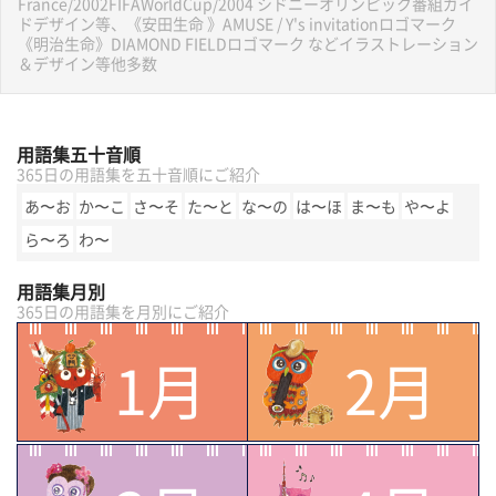
France/2002FIFAWorldCup/2004 シドニーオリンピック番組ガイ
ドデザイン等、《安田生命 》AMUSE / Y's invitationロゴマーク
《明治生命》DIAMOND FIELDロゴマーク などイラストレーション
＆デザイン等他多数
用語集五十音順
365日の用語集を五十音順にご紹介
あ〜お
か〜こ
さ〜そ
た〜と
な〜の
は〜ほ
ま〜も
や〜よ
ら〜ろ
わ〜
用語集月別
365日の用語集を月別にご紹介
1月
2月