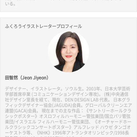
いる。
ふくろうイラストレータープロフィール
田智然（Jeon Jiyeon）
デザイナー、イラストレータ。ソウル生。2003年、日本大学芸術
学部首席卒業 (コミュニケーションデザイン専攻)。 (株)中央通信
社デザイン室長を経て、現在、DEN DESIGN LAB 代表。 日本グラ
フィックデザイナー協会(JAGUDA)会員。グローバルクリーンエア
連盟(GACA)会員。 現在までの主な作品：《サントリーホールクラ
シックポスター》オスロフィルハーモニー管弦楽団/国立パリ管弦
楽団/イスラエル フィルハーモニー管弦楽団、《オーチャードホー
ルクラシックコンサートポスター》アルフレッド ハウゼ タンゴオ
ーケストラ等、《NHK》1996年アトランタオリンピック/1998長