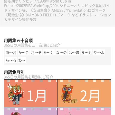
野冬期オリンピック/1998年World Cup in
France/2002FIFAWorldCup/2004 シドニーオリンピック番組ガイ
ドデザイン等、《安田生命 》AMUSE / Y's invitationロゴマーク
《明治生命》DIAMOND FIELDロゴマーク などイラストレーション
＆デザイン等他多数
用語集五十音順
365日の用語集を五十音順にご紹介
あ〜お
か〜こ
さ〜そ
た〜と
な〜の
は〜ほ
ま〜も
や〜よ
ら〜ろ
わ〜
用語集月別
365日の用語集を月別にご紹介
1月
2月