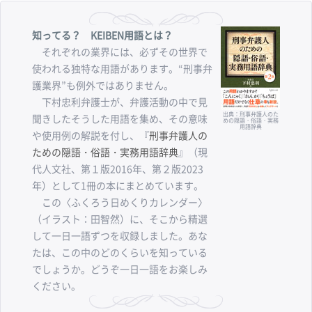
知ってる？ KEIBEN用語とは？
それぞれの業界には、必ずその世界で
使われる独特な用語があります。“刑事弁
護業界”も例外ではありません。
下村忠利弁護士が、弁護活動の中で見
出典：刑事弁護人のた
聞きしたそうした用語を集め、その意味
めの隠語・俗語・実務
用語辞典
や使用例の解説を付し、『
刑事弁護人の
ための隠語・俗語・実務用語辞典
』（現
代人文社、第１版2016年、第２版2023
年）として1冊の本にまとめています。
この〈ふくろう日めくりカレンダー〉
（イラスト：田智然）に、そこから精選
して一日一語ずつを収録しました。あな
たは、この中のどのくらいを知っている
でしょうか。どうぞ一日一語をお楽しみ
ください。