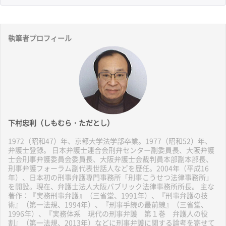
執筆者プロフィール
下村忠利（しもむら・ただとし）
1972（昭和47）年、京都大学法学部卒業。1977（昭和52）年、
弁護士登録。 日本弁護士連合会刑弁センター副委員長、大阪弁護
士会刑事弁護委員会委員長、大阪弁護士会裁判員本部副本部長、
刑事弁護フォーラム副代表世話人などを歴任。2004年（平成16
年）、日本初の刑事弁護専門事務所「刑事こうせつ法律事務所」
を開設。現在、弁護士法人大阪パブリック法律事務所所長。 主な
著作：『実務刑事弁護』（三省堂、1991年）、『刑事弁護の技
術』（第一法規、1994年）、『刑事手続の最前線』（三省堂、
1996年）、『実務体系 現代の刑事弁護 第１巻 弁護人の役
割』（第一法規、2013年）などに刑事弁護に関する論考を寄せて