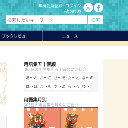
無料会員登録
ログイン
About us
ブックレビュー
ニュース
用語集五十音順
365日の用語集を五十音順にご紹介
あ〜お
か〜こ
さ〜そ
た〜と
な〜の
は〜ほ
ま〜も
や〜よ
ら〜ろ
わ〜
用語集月別
365日の用語集を月別にご紹介