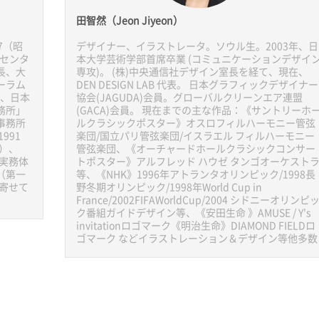
田智然（Jeon Jiyeon）
7（昭
デザイナー、イラストレータ。ソウル生。2003年、日
弁センタ
本大学芸術学部首席卒業 (コミュニケーションデザイ
長、大
専攻)。 (株)中央通信社デザイン室長を経て、現在、
ーラム
DEN DESIGN LAB 代表。 日本グラフィックデザイナー
）、日本
協会(JAGUDA)会員。グローバルクリーンエア連盟
務所」
(GACA)会員。 現在までの主な作品：《サントリーホ
事務所
ルクラシックポスター》オスロフィルハーモニー管弦
991
楽団/国立パリ管弦楽団/イスラエル フィルハーモニー
）、
管弦楽団、《オーチャードホールクラシックコンサー
『実務体
トポスター》アルフレッド ハウゼ タンゴオーケスト
（第一
等、《NHK》1996年アトランタオリンピック/1998長
を寄せて
野冬期オリンピック/1998年World Cup in
France/2002FIFAWorldCup/2004 シドニーオリンピ
ク番組ガイドデザイン等、《安田生命 》AMUSE / Y's
invitationロゴマーク《明治生命》DIAMOND FIELDロ
ゴマーク などイラストレーション＆デザイン等他多数