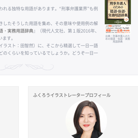
れる独特な用語があります。“刑事弁護業界”も例
きしたそうした用語を集め、その意味や使用例の解
語・実務用語辞典
』（現代人文社、第１版2016年、
出典：刑事弁護人のた
います。
めの隠語・俗語・実務
用語辞典
イラスト：田智然）に、そこから精選して一日一語
どのくらいを知っているでしょうか。どうぞ一日一
ふくろうイラストレータープロフィール