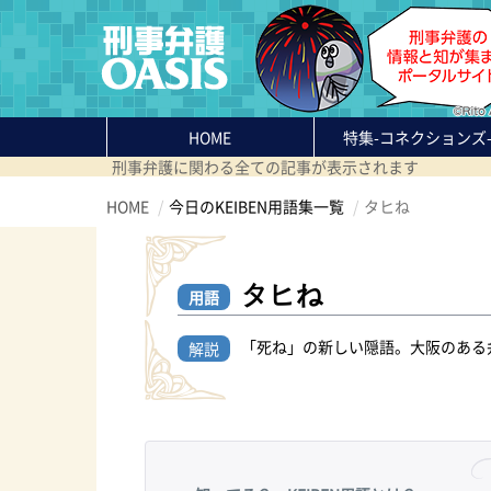
HOME
特集
-コネクションズ
刑事弁護に関わる全ての記事が表示されます
HOME
今日のKEIBEN用語集一覧
タヒね
タヒね
用語
「死ね」の新しい隠語。大阪のある
解説