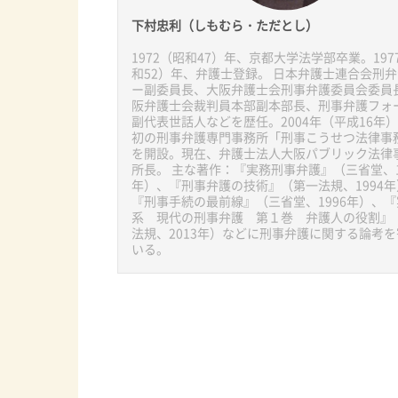
下村忠利（しもむら・ただとし）
1972（昭和47）年、京都大学法学部卒業。197
和52）年、弁護士登録。 日本弁護士連合会刑
ー副委員長、大阪弁護士会刑事弁護委員会委員
阪弁護士会裁判員本部副本部長、刑事弁護フォ
副代表世話人などを歴任。2004年（平成16年
初の刑事弁護専門事務所「刑事こうせつ法律事
を開設。現在、弁護士法人大阪パブリック法律
所長。 主な著作：『実務刑事弁護』（三省堂、1
年）、『刑事弁護の技術』（第一法規、1994年
『刑事手続の最前線』（三省堂、1996年）、
系 現代の刑事弁護 第１巻 弁護人の役割』
法規、2013年）などに刑事弁護に関する論考
いる。