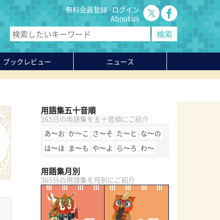
無料会員登録
ログイン
About us
ブックレビュー
ニュース
用語集五十音順
365日の用語集を五十音順にご紹介
あ〜お
か〜こ
さ〜そ
た〜と
な〜の
は〜ほ
ま〜も
や〜よ
ら〜ろ
わ〜
用語集月別
365日の用語集を月別にご紹介