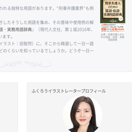
れる独特な用語があります。“刑事弁護業界”も例
きしたそうした用語を集め、その意味や使用例の解
語・実務用語辞典
』（現代人文社、第１版2016年、
出典：刑事弁護人のた
います。
めの隠語・俗語・実務
用語辞典
イラスト：田智然）に、そこから精選して一日一語
どのくらいを知っているでしょうか。どうぞ一日一
ふくろうイラストレータープロフィール