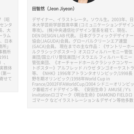
田智然（Jeon Jiyeon）
7（昭
デザイナー、イラストレータ。ソウル生。2003年、日
弁センタ
本大学芸術学部首席卒業 (コミュニケーションデザイ
長、大
専攻)。 (株)中央通信社デザイン室長を経て、現在、
ーラム
DEN DESIGN LAB 代表。 日本グラフィックデザイナー
）、日本
協会(JAGUDA)会員。グローバルクリーンエア連盟
務所」
(GACA)会員。 現在までの主な作品：《サントリーホ
事務所
ルクラシックポスター》オスロフィルハーモニー管弦
991
楽団/国立パリ管弦楽団/イスラエル フィルハーモニー
）、
管弦楽団、《オーチャードホールクラシックコンサー
『実務体
トポスター》アルフレッド ハウゼ タンゴオーケスト
（第一
等、《NHK》1996年アトランタオリンピック/1998長
を寄せて
野冬期オリンピック/1998年World Cup in
France/2002FIFAWorldCup/2004 シドニーオリンピ
ク番組ガイドデザイン等、《安田生命 》AMUSE / Y's
invitationロゴマーク《明治生命》DIAMOND FIELDロ
ゴマーク などイラストレーション＆デザイン等他多数