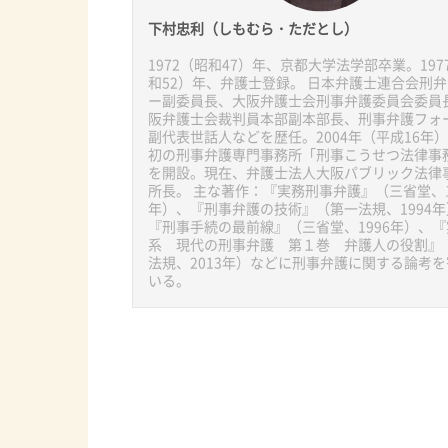
下村忠利（しもむら・ただとし）
1972（昭和47）年、京都大学法学部卒業。197
和52）年、弁護士登録。 日本弁護士連合会刑
ー副委員長、大阪弁護士会刑事弁護委員会委員
阪弁護士会裁判員本部副本部長、刑事弁護フォ
副代表世話人などを歴任。2004年（平成16年
初の刑事弁護専門事務所「刑事こうせつ法律事
を開設。現在、弁護士法人大阪パブリック法律
所長。 主な著作：『実務刑事弁護』（三省堂、1
年）、『刑事弁護の技術』（第一法規、1994年
『刑事手続の最前線』（三省堂、1996年）、
系 現代の刑事弁護 第１巻 弁護人の役割』
法規、2013年）などに刑事弁護に関する論考
いる。