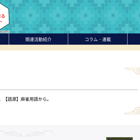
-
関連活動紹介
コラム・連載
。【語源】麻雀用語から。