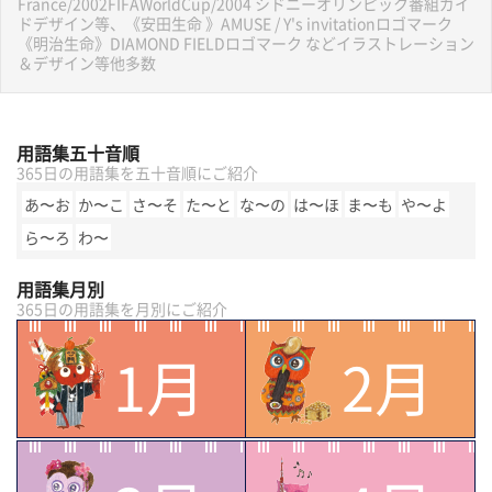
France/2002FIFAWorldCup/2004 シドニーオリンピック番組ガイ
ドデザイン等、《安田生命 》AMUSE / Y's invitationロゴマーク
《明治生命》DIAMOND FIELDロゴマーク などイラストレーション
＆デザイン等他多数
用語集五十音順
365日の用語集を五十音順にご紹介
あ〜お
か〜こ
さ〜そ
た〜と
な〜の
は〜ほ
ま〜も
や〜よ
ら〜ろ
わ〜
用語集月別
365日の用語集を月別にご紹介
1月
2月