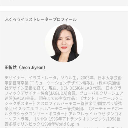
ふくろうイラストレータープロフィール
田智然（Jeon Jiyeon）
デザイナー、イラストレータ。ソウル生。2003年、日本大学芸術
学部首席卒業 (コミュニケーションデザイン専攻)。 (株)中央通信
社デザイン室長を経て、現在、DEN DESIGN LAB 代表。 日本グラ
フィックデザイナー協会(JAGUDA)会員。グローバルクリーンエア
連盟(GACA)会員。 現在までの主な作品：《サントリーホールクラ
シックポスター》オスロフィルハーモニー管弦楽団/国立パリ管弦
楽団/イスラエル フィルハーモニー管弦楽団、《オーチャードホー
ルクラシックコンサートポスター》アルフレッド ハウゼ タンゴオ
ーケストラ等、《NHK》1996年アトランタオリンピック/1998長
野冬期オリンピック/1998年World Cup in