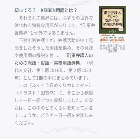
知ってる？ KEIBEN用語とは？
それぞれの業界には、必ずその世界で
使われる独特な用語があります。“刑事弁
護業界”も例外ではありません。
下村忠利弁護士が、弁護活動の中で見
出典：刑事弁護人のた
聞きしたそうした用語を集め、その意味
めの隠語・俗語・実務
用語辞典
や使用例の解説を付し、『
刑事弁護人の
ための隠語・俗語・実務用語辞典
』（現
代人文社、第１版2016年、第２版2023
年）として1冊の本にまとめています。
この〈ふくろう日めくりカレンダー〉
（イラスト：田智然）に、そこから精選
して一日一語ずつを収録しました。あな
たは、この中のどのくらいを知っている
でしょうか。どうぞ一日一語をお楽しみ
ください。