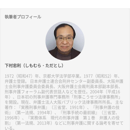
執筆者プロフィール
下村忠利（しもむら・ただとし）
1972（昭和47）年、京都大学法学部卒業。1977（昭和52）年、
弁護士登録。 日本弁護士連合会刑弁センター副委員長、大阪弁護
士会刑事弁護委員会委員長、大阪弁護士会裁判員本部副本部長、
刑事弁護フォーラム副代表世話人などを歴任。2004年（平成16
年）、日本初の刑事弁護専門事務所「刑事こうせつ法律事務所」
を開設。現在、弁護士法人大阪パブリック法律事務所所長。 主な
著作：『実務刑事弁護』（三省堂、1991年）、『刑事弁護の技
術』（第一法規、1994年）、『刑事手続の最前線』（三省堂、
1996年）、『実務体系 現代の刑事弁護 第１巻 弁護人の役
割』（第一法規、2013年）などに刑事弁護に関する論考を寄せて
いる。