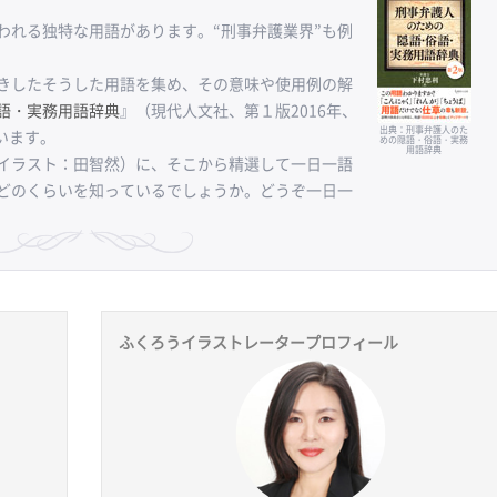
れる独特な用語があります。“刑事弁護業界”も例
きしたそうした用語を集め、その意味や使用例の解
語・実務用語辞典
』（現代人文社、第１版2016年、
出典：刑事弁護人のた
います。
めの隠語・俗語・実務
用語辞典
イラスト：田智然）に、そこから精選して一日一語
どのくらいを知っているでしょうか。どうぞ一日一
ふくろうイラストレータープロフィール