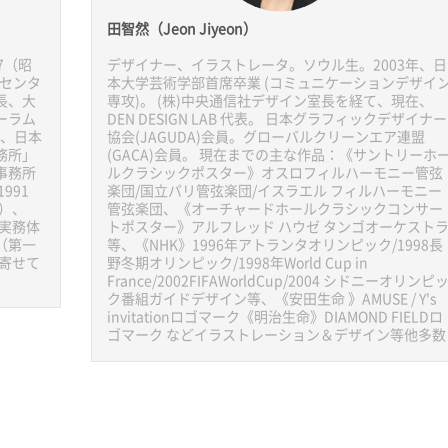
田智然（Jeon Jiyeon）
7（昭
デザイナー、イラストレータ。ソウル生。2003年、日
弁センタ
本大学芸術学部首席卒業 (コミュニケーションデザイ
長、大
専攻)。 (株)中央通信社デザイン室長を経て、現在、
ーラム
DEN DESIGN LAB 代表。 日本グラフィックデザイナー
）、日本
協会(JAGUDA)会員。グローバルクリーンエア連盟
務所」
(GACA)会員。 現在までの主な作品：《サントリーホ
事務所
ルクラシックポスター》オスロフィルハーモニー管弦
991
楽団/国立パリ管弦楽団/イスラエル フィルハーモニー
）、
管弦楽団、《オーチャードホールクラシックコンサー
『実務体
トポスター》アルフレッド ハウゼ タンゴオーケスト
（第一
等、《NHK》1996年アトランタオリンピック/1998長
を寄せて
野冬期オリンピック/1998年World Cup in
France/2002FIFAWorldCup/2004 シドニーオリンピ
ク番組ガイドデザイン等、《安田生命 》AMUSE / Y's
invitationロゴマーク《明治生命》DIAMOND FIELDロ
ゴマーク などイラストレーション＆デザイン等他多数