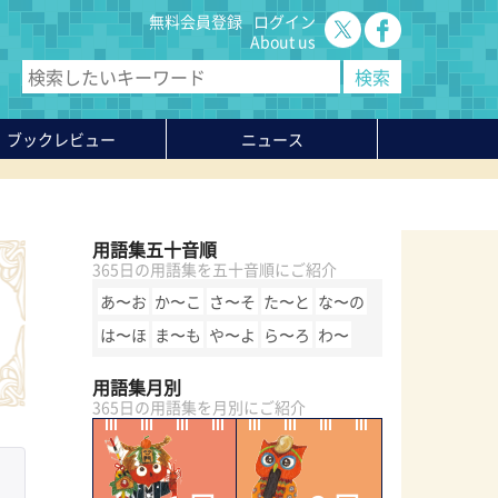
無料会員登録
ログイン
About us
ブックレビュー
ニュース
用語集五十音順
365日の用語集を五十音順にご紹介
あ〜お
か〜こ
さ〜そ
た〜と
な〜の
は〜ほ
ま〜も
や〜よ
ら〜ろ
わ〜
用語集月別
365日の用語集を月別にご紹介