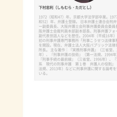
下村忠利（しもむら・ただとし）
1972（昭和47）年、京都大学法学部卒業。197
和52）年、弁護士登録。 日本弁護士連合会刑
ー副委員長、大阪弁護士会刑事弁護委員会委員
阪弁護士会裁判員本部副本部長、刑事弁護フォ
副代表世話人などを歴任。2004年（平成16年
初の刑事弁護専門事務所「刑事こうせつ法律事
を開設。現在、弁護士法人大阪パブリック法律
所長。 主な著作：『実務刑事弁護』（三省堂、1
年）、『刑事弁護の技術』（第一法規、1994年
『刑事手続の最前線』（三省堂、1996年）、
系 現代の刑事弁護 第１巻 弁護人の役割』
法規、2013年）などに刑事弁護に関する論考
いる。