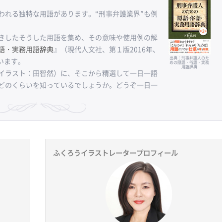
れる独特な用語があります。“刑事弁護業界”も例
きしたそうした用語を集め、その意味や使用例の解
語・実務用語辞典
』（現代人文社、第１版2016年、
出典：刑事弁護人のた
います。
めの隠語・俗語・実務
用語辞典
イラスト：田智然）に、そこから精選して一日一語
どのくらいを知っているでしょうか。どうぞ一日一
ふくろうイラストレータープロフィール