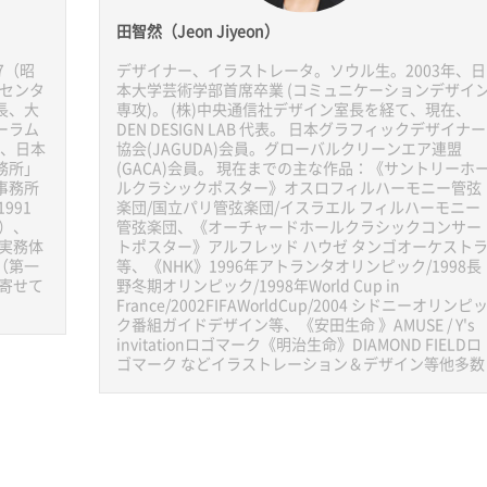
田智然（Jeon Jiyeon）
7（昭
デザイナー、イラストレータ。ソウル生。2003年、日
弁センタ
本大学芸術学部首席卒業 (コミュニケーションデザイ
長、大
専攻)。 (株)中央通信社デザイン室長を経て、現在、
ーラム
DEN DESIGN LAB 代表。 日本グラフィックデザイナー
）、日本
協会(JAGUDA)会員。グローバルクリーンエア連盟
務所」
(GACA)会員。 現在までの主な作品：《サントリーホ
事務所
ルクラシックポスター》オスロフィルハーモニー管弦
991
楽団/国立パリ管弦楽団/イスラエル フィルハーモニー
）、
管弦楽団、《オーチャードホールクラシックコンサー
『実務体
トポスター》アルフレッド ハウゼ タンゴオーケスト
（第一
等、《NHK》1996年アトランタオリンピック/1998長
を寄せて
野冬期オリンピック/1998年World Cup in
France/2002FIFAWorldCup/2004 シドニーオリンピ
ク番組ガイドデザイン等、《安田生命 》AMUSE / Y's
invitationロゴマーク《明治生命》DIAMOND FIELDロ
ゴマーク などイラストレーション＆デザイン等他多数