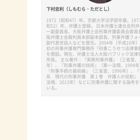
下村忠利（しもむら・ただとし）
1972（昭和47）年、京都大学法学部卒業。197
和52）年、弁護士登録。 日本弁護士連合会刑
ー副委員長、大阪弁護士会刑事弁護委員会委員
阪弁護士会裁判員本部副本部長、刑事弁護フォ
副代表世話人などを歴任。2004年（平成16年
初の刑事弁護専門事務所「刑事こうせつ法律事
を開設。現在、弁護士法人大阪パブリック法律
所長。 主な著作：『実務刑事弁護』（三省堂、1
年）、『刑事弁護の技術』（第一法規、1994年
『刑事手続の最前線』（三省堂、1996年）、
系 現代の刑事弁護 第１巻 弁護人の役割』
法規、2013年）などに刑事弁護に関する論考
いる。