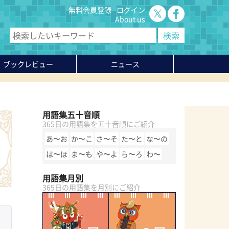
無料会員登録
ログイン
About us
ブックレビュー
ニュース
用語集五十音順
365日の用語集を五十音順にご紹介
あ〜お
か〜こ
さ〜そ
た〜と
な〜の
は〜ほ
ま〜も
や〜よ
ら〜ろ
わ〜
用語集月別
365日の用語集を月別にご紹介