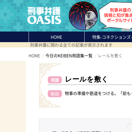
HOME
特集
-コネクションズ
刑事弁護に関わる全ての記事が表示されます
HOME
今日のKEIBEN用語集一覧
レールを敷く
レールを敷く
用語
物事の準備や筋道をつける。「前も
解説