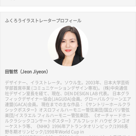
ふくろうイラストレータープロフィール
田智然（Jeon Jiyeon）
デザイナー、イラストレータ。ソウル生。2003年、日本大学芸術
学部首席卒業 (コミュニケーションデザイン専攻)。 (株)中央通信
社デザイン室長を経て、現在、DEN DESIGN LAB 代表。 日本グラ
フィックデザイナー協会(JAGUDA)会員。グローバルクリーンエア
連盟(GACA)会員。 現在までの主な作品：《サントリーホールクラ
シックポスター》オスロフィルハーモニー管弦楽団/国立パリ管弦
楽団/イスラエル フィルハーモニー管弦楽団、《オーチャードホー
ルクラシックコンサートポスター》アルフレッド ハウゼ タンゴオ
ーケストラ等、《NHK》1996年アトランタオリンピック/1998長
野冬期オリンピック/1998年World Cup in