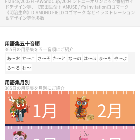
France/2002FIFAWorldCup/2004 シドニーオリンピック番組ガイ
ドデザイン等、《安田生命 》AMUSE / Y's invitationロゴマーク
《明治生命》DIAMOND FIELDロゴマーク などイラストレーション
＆デザイン等他多数
用語集五十音順
365日の用語集を五十音順にご紹介
あ〜お
か〜こ
さ〜そ
た〜と
な〜の
は〜ほ
ま〜も
や〜よ
ら〜ろ
わ〜
用語集月別
365日の用語集を月別にご紹介
1月
2月