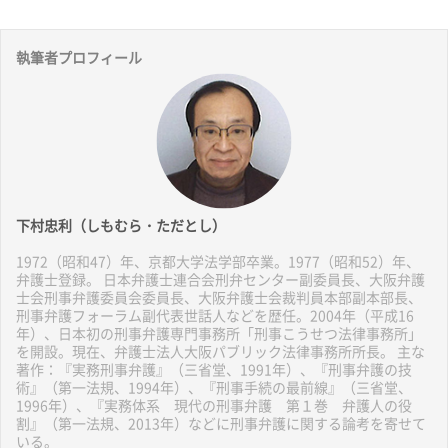
執筆者プロフィール
下村忠利（しもむら・ただとし）
1972（昭和47）年、京都大学法学部卒業。1977（昭和52）年、
弁護士登録。 日本弁護士連合会刑弁センター副委員長、大阪弁護
士会刑事弁護委員会委員長、大阪弁護士会裁判員本部副本部長、
刑事弁護フォーラム副代表世話人などを歴任。2004年（平成16
年）、日本初の刑事弁護専門事務所「刑事こうせつ法律事務所」
を開設。現在、弁護士法人大阪パブリック法律事務所所長。 主な
著作：『実務刑事弁護』（三省堂、1991年）、『刑事弁護の技
術』（第一法規、1994年）、『刑事手続の最前線』（三省堂、
1996年）、『実務体系 現代の刑事弁護 第１巻 弁護人の役
割』（第一法規、2013年）などに刑事弁護に関する論考を寄せて
いる。