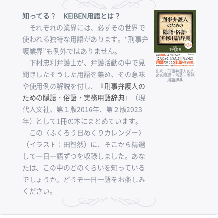
知ってる？ KEIBEN用語とは？
それぞれの業界には、必ずその世界で
使われる独特な用語があります。“刑事弁
護業界”も例外ではありません。
下村忠利弁護士が、弁護活動の中で見
出典：刑事弁護人のた
聞きしたそうした用語を集め、その意味
めの隠語・俗語・実務
用語辞典
や使用例の解説を付し、『
刑事弁護人の
ための隠語・俗語・実務用語辞典
』（現
代人文社、第１版2016年、第２版2023
年）として1冊の本にまとめています。
この〈ふくろう日めくりカレンダー〉
（イラスト：田智然）に、そこから精選
して一日一語ずつを収録しました。あな
たは、この中のどのくらいを知っている
でしょうか。どうぞ一日一語をお楽しみ
ください。