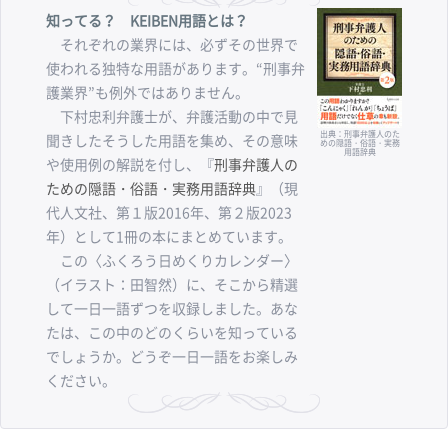
知ってる？ KEIBEN用語とは？
それぞれの業界には、必ずその世界で
使われる独特な用語があります。“刑事弁
護業界”も例外ではありません。
下村忠利弁護士が、弁護活動の中で見
出典：刑事弁護人のた
聞きしたそうした用語を集め、その意味
めの隠語・俗語・実務
用語辞典
や使用例の解説を付し、『
刑事弁護人の
ための隠語・俗語・実務用語辞典
』（現
代人文社、第１版2016年、第２版2023
年）として1冊の本にまとめています。
この〈ふくろう日めくりカレンダー〉
（イラスト：田智然）に、そこから精選
して一日一語ずつを収録しました。あな
たは、この中のどのくらいを知っている
でしょうか。どうぞ一日一語をお楽しみ
ください。