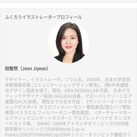
ふくろうイラストレータープロフィール
田智然（Jeon Jiyeon）
デザイナー、イラストレータ。ソウル生。2003年、日本大学芸術
学部首席卒業 (コミュニケーションデザイン専攻)。 (株)中央通信
社デザイン室長を経て、現在、DEN DESIGN LAB 代表。 日本グラ
フィックデザイナー協会(JAGUDA)会員。グローバルクリーンエア
連盟(GACA)会員。 現在までの主な作品：《サントリーホールクラ
シックポスター》オスロフィルハーモニー管弦楽団/国立パリ管弦
楽団/イスラエル フィルハーモニー管弦楽団、《オーチャードホー
ルクラシックコンサートポスター》アルフレッド ハウゼ タンゴオ
ーケストラ等、《NHK》1996年アトランタオリンピック/1998長
野冬期オリンピック/1998年World Cup in
France/2002FIFAWorldCup/2004 シドニーオリンピック番組ガイ