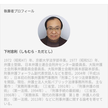
執筆者プロフィール
下村忠利（しもむら・ただとし）
1972（昭和47）年、京都大学法学部卒業。1977（昭和52）年、
弁護士登録。 日本弁護士連合会刑弁センター副委員長、大阪弁護
士会刑事弁護委員会委員長、大阪弁護士会裁判員本部副本部長、
刑事弁護フォーラム副代表世話人などを歴任。2004年（平成16
年）、日本初の刑事弁護専門事務所「刑事こうせつ法律事務所」
を開設。現在、弁護士法人大阪パブリック法律事務所所長。 主な
著作：『実務刑事弁護』（三省堂、1991年）、『刑事弁護の技
術』（第一法規、1994年）、『刑事手続の最前線』（三省堂、
1996年）、『実務体系 現代の刑事弁護 第１巻 弁護人の役
割』（第一法規、2013年）などに刑事弁護に関する論考を寄せて
いる。