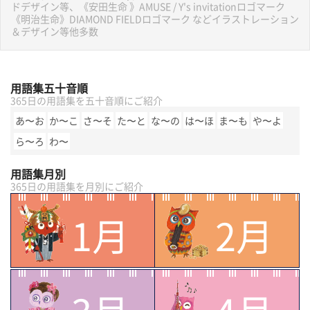
ドデザイン等、《安田生命 》AMUSE / Y's invitationロゴマーク
《明治生命》DIAMOND FIELDロゴマーク などイラストレーション
＆デザイン等他多数
用語集五十音順
365日の用語集を五十音順にご紹介
あ〜お
か〜こ
さ〜そ
た〜と
な〜の
は〜ほ
ま〜も
や〜よ
ら〜ろ
わ〜
用語集月別
365日の用語集を月別にご紹介
1月
2月