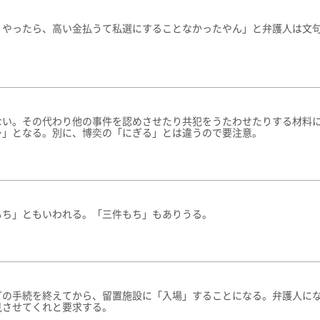
リやったら、高い金払うて私選にすることなかったやん」と弁護人は文
ない。その代わり他の事件を認めさせたり共犯をうたわせたりする材料
…」となる。別に、博奕の「にぎる」とは違うので要注意。
もち」ともいわれる。「三件もち」もありうる。
どの手続を終えてから、留置施設に「入場」することになる。弁護人に
見させてくれと要求する。