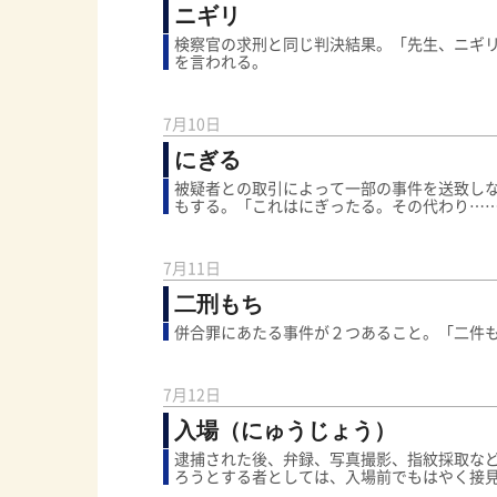
ニギリ
検察官の求刑と同じ判決結果。「先生、ニギ
を言われる。
7月10日
にぎる
被疑者との取引によって一部の事件を送致し
もする。「これはにぎったる。その代わり…
7月11日
二刑もち
併合罪にあたる事件が２つあること。「二件
7月12日
入場（にゅうじょう）
逮捕された後、弁録、写真撮影、指紋採取な
ろうとする者としては、入場前でもはやく接