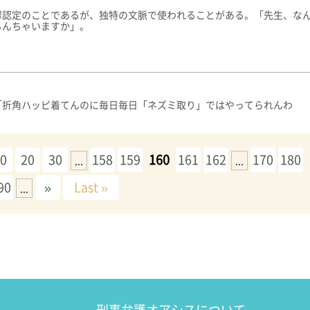
罪認定のことであるが、独特の文脈で使われることがある。「先生、な
るんちゃいますか」。
「折角ハッピ着てんのに毎日毎日「ネズミ取り」ではやってられんわ
10
20
30
158
159
160
161
162
170
180
...
...
90
»
Last »
...
刑事弁護オアシスについて