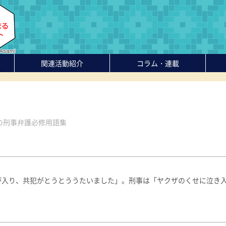
-
関連活動紹介
コラム・連載
の刑事弁護必修用語集
が入り、共犯がとうとううたいました」。刑事は「ヤクザのくせに泣き