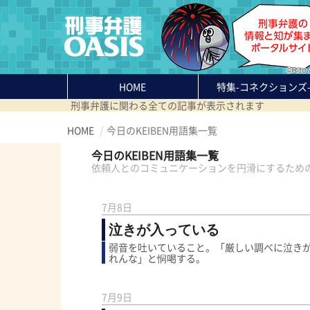
HOME
特集
-コネクションズ
刑事弁護に関わる全ての記事が表示されます
HOME
今日のKEIBEN用語集一覧
今日のKEIBEN用語集一覧
依頼人とのコミュニケーションを円滑にするため
7月8日
泣きが入っている
弱音を吐いていること。「厳しい調べに泣き
れんな」と恫喝する。
7月9日