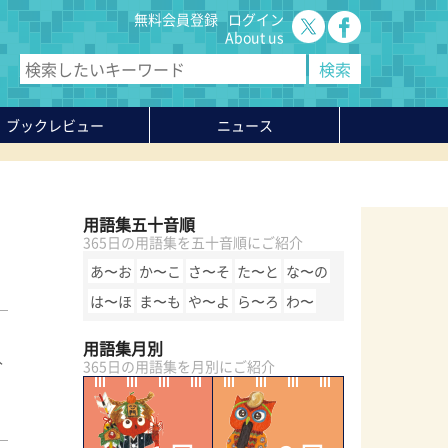
無料会員登録
ログイン
About us
ブックレビュー
ニュース
用語集五十音順
365日の用語集を五十音順にご紹介
あ〜お
か〜こ
さ〜そ
た〜と
な〜の
は〜ほ
ま〜も
や〜よ
ら〜ろ
わ〜
用語集月別
入
365日の用語集を月別にご紹介