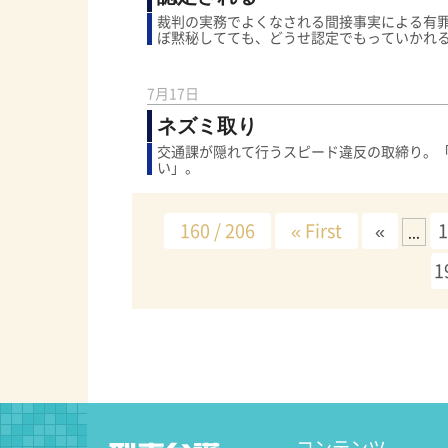
裁判の実務でよくなされる間接事実による有
ぼ黙秘してても、どうせ認定でもっていかれ
7月17日
ネズミ取り
交通課が隠れて行うスピード違反の取締り。
い」。
160 / 206
« First
«
...
1
コンテンツ