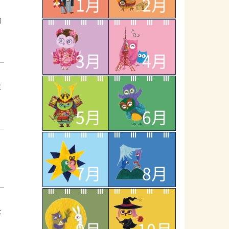
1月
2月
句
3月
4月
に
5月
6月
7月
8月
な