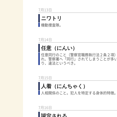
7月13日
ニワトリ
機動捜査隊。
7月14日
任意（にんい）
任意同行のこと（警察官職務執行法２条２項
れ、警察署へ「同行」されてしまうことが多
り、違法というべき。
7月15日
人着（にんちゃく）
人相関係のこと。犯人を特定する身体的特徴
7月16日
認定される