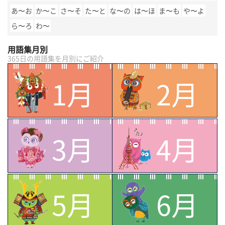
あ〜お
か〜こ
さ〜そ
た〜と
な〜の
は〜ほ
ま〜も
や〜よ
ら〜ろ
わ〜
用語集月別
365日の用語集を月別にご紹介
1月
2月
3月
4月
5月
6月