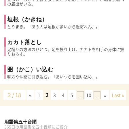
の届出がいる。
垣根（かきね）
とりまき。「あの人は垣根が多いから近寄れん」。
カカト落とし
足蹴りの方法のひとつ。足を振り上げ、カカトを相手の身体に振
りおろす。
囲（かこ）い込む
味方や仲間に引き込む。「あいつらを囲い込め」。
2 / 18
2
«
1
3
4
5
10
»
Last »
...
...
用語集五十音順
365日の用語集を五十音順にご紹介