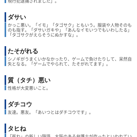
現行犯逮捕されました」。
ダサい
かっこ悪い。「イモ」「タゴサク」ともいう。服装や人物そのも
のも指す。「ダサいガキや」「あんなイモいつでもいわしたる」
「タゴサクがえらそうにぬかすな」。
たそがれる
シノギがうまくいかなかったり、ゲームで負けたりして、呆然自
失となる。「ゲームでやられて、たそがれてます」。
質（タチ）悪い
性格が大変悪いこと。
ダチコウ
友達。悪友。「あいつとはダチコウです」。
タヒね
「死ね」の新しい隠語。大阪のある弁護士が作ったといわれてい