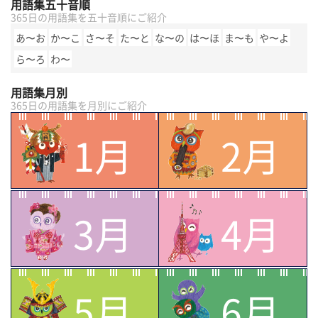
用語集五十音順
365日の用語集を五十音順にご紹介
あ〜お
か〜こ
さ〜そ
た〜と
な〜の
は〜ほ
ま〜も
や〜よ
ら〜ろ
わ〜
用語集月別
365日の用語集を月別にご紹介
1月
2月
3月
4月
5月
6月