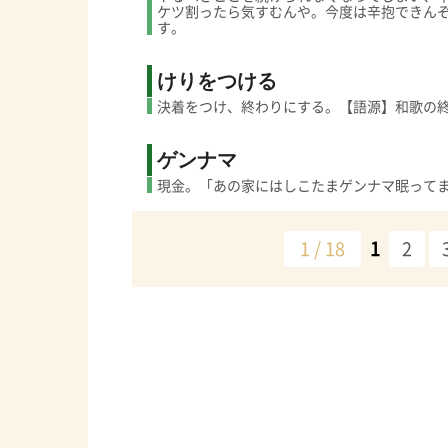
ケツ割ったら気すむんや。今度は辛抱できん
す。
けりをつける
決着をつけ、終わりにする。【語源】和歌の
ゲンナマ
現金。「あの家にはしこたまゲンナマ眠って
1 / 18
1
2