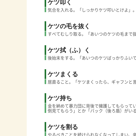
ケツ叩く
気合を入れる。「しっかりケツ叩いとけよ」
ケツの毛を抜く
すべてむしり取る。「あいつのケツの毛まで
ケツ拭（ふ）く
後始末をする。「あいつのケツばっかりふい
ケツまくる
居直ること。「ケツまくったら、ギャフンと
ケツ持ち
金を納めて暴力団に背後で擁護してもらって
倒見てもらう」とか「バック（後ろ盾）がい
ケツを割る
やるべきことを続けられなくなってしまい、