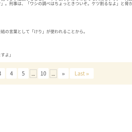
ぞ」。刑事は、「ワシの調べはちょっときついぞ。ケツ割るなよ」と脅
終結の言葉として「けり」が使われることから。
ますよ」
3
4
5
10
»
Last »
...
...