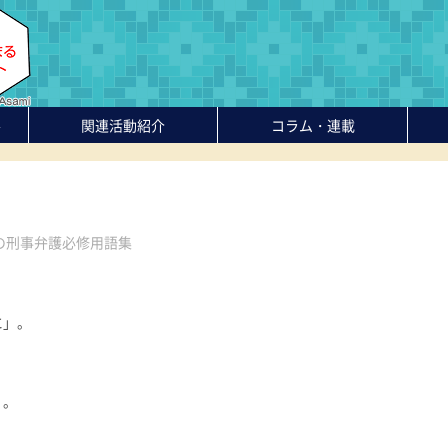
-
関連活動紹介
コラム・連載
の刑事弁護必修用語集
に」。
」。