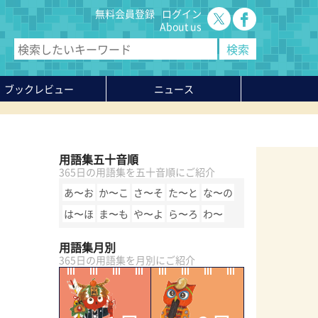
無料会員登録
ログイン
About us
ブックレビュー
ニュース
用語集五十音順
365日の用語集を五十音順にご紹介
あ〜お
か〜こ
さ〜そ
た〜と
な〜の
は〜ほ
ま〜も
や〜よ
ら〜ろ
わ〜
用語集月別
365日の用語集を月別にご紹介