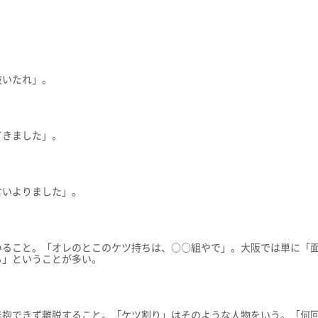
。
抜いたれ」。
てきました」。
言いよりました」。
いること。「オレのとこのケツ持ちは、○○組やで」。大阪では単に「
る」ということが多い。
辛抱できず離脱すること。「ケツ割り」はそのような人物をいう。「何