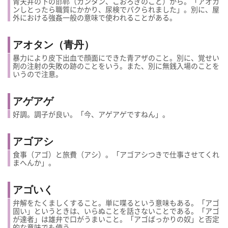
青天井の下の邯鄲（カンタン、こおろぎのこと）から。「アオカ
ンしとったら職質にかかり、尿検でパクられました」。別に、屋
外における強姦一般の意味で使われることがある。
アオタン（青丹）
暴力により皮下出血で顔面にできた青アザのこと。別に、覚せい
剤の注射の失敗の跡のことをいう。また、別に無銭入場のことを
いうので注意。
アゲアゲ
好調。調子が良い。「今、アゲアゲですねん」。
アゴアシ
食事（アゴ）と旅費（アシ）。「アゴアシつきで仕事させてくれ
まへんか」。
アゴいく
弁解をたくましくすること。単に喋るという意味もある。「アゴ
固い」というときは、いらぬことを話さないことである。「アゴ
が達者」は雄弁で口がうまいこと。「アゴばっかりの奴」と否定
的な意味でも使う。