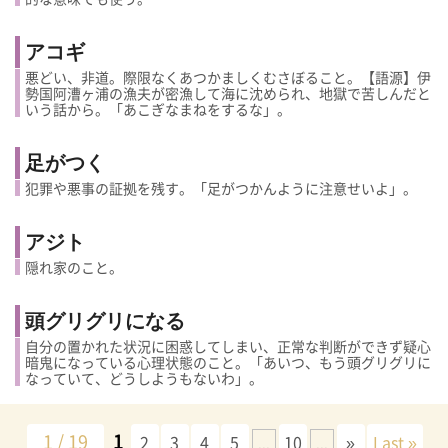
アコギ
悪どい、非道。際限なくあつかましくむさぼること。【語源】伊
勢国阿漕ヶ浦の漁夫が密漁して海に沈められ、地獄で苦しんだと
いう話から。「あこぎなまねをするな」。
足がつく
犯罪や悪事の証拠を残す。「足がつかんように注意せいよ」。
アジト
隠れ家のこと。
頭グリグリになる
自分の置かれた状況に困惑してしまい、正常な判断ができず疑心
暗鬼になっている心理状態のこと。「あいつ、もう頭グリグリに
なっていて、どうしようもないわ」。
1 / 19
1
2
3
4
5
10
»
Last »
...
...