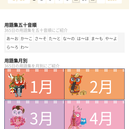
用語集五十音順
365日の用語集を五十音順にご紹介
あ〜お
か〜こ
さ〜そ
た〜と
な〜の
は〜ほ
ま〜も
や〜よ
ら〜ろ
わ〜
用語集月別
365日の用語集を月別にご紹介
1月
2月
3月
4月