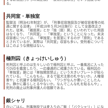
る。
共同室・単独室
監獄法（明治41年制定）が、「刑事収容施設及び被収容者等の処
遇に関する法律」（平成18年５月24日施行）として全面改正さ
れた。従来、「雑居房」とか「独（居）房」といわれていた用語
はなくなり、「共同室」・「単独室」ということになった。未決
収容者については、「単独室」を居室にするのが「原則」である
とされているが、実際は「共同室」収容も多い。受刑者について
はこのような規程はない。
極刑囚（きょっけいしゅう）
死刑囚と呼ぶのは生々しいので極刑囚と呼ぶ。一番風呂に入った
りDVDを鑑賞したり、一応優遇的に戒護されている。極刑囚の
「単独室」扉には「単独開放禁止」という大きいプレートが貼ら
れている。「こんなもん、まるで猛犬注意の札やないか。人権侵
害や」と抗議する極刑囚もい。「ワシがなんか悪いことしたん
か。静かに暮らしとるやないか。なんでこんな札を貼るんや」。
死刑の廃止は刑事弁護人の宿願である。
銀シャリ
白いごはん。刑事施設では麦入りのご飯（「バクシャリ」）にな