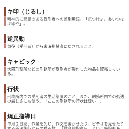
キ印（じるし）
精神的に問題のある受刑者への差別用語。「気つけよ。あいつは
キ印や」。
逆異動
懲役（受刑者）から未決拘禁者に戻されること。
キャピック
大阪刑務所などの刑務所が受刑者が製作した物品を販売してい
る。
行状
刑務所内での受刑者の生活態度のこと。また、刑務所内での処遇
の厳しさにも使う。「ここの刑務所の行状は緩い」。
矯正指導日
毎月２日間、作業を免じ、作文を書かせたり、ビデオを見せたり
する新法施行からの矯正教。「教育的指導日」という施設もあ