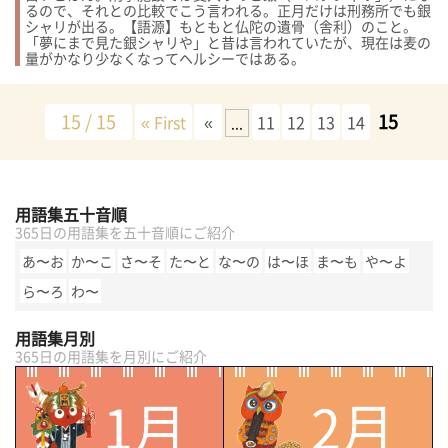
るので、それとの比較でこう言われる。正月だけは刑務所でも銀
シャリが出る。【語源】もともと仏陀の遺骨（舎利）のこと。
「夢にまで見た銀シャリや」と昔は言われていたが、現在は麦の
量がかなり少なくなってヘルシーではある。
15 / 15
15
« First
«
11
12
13
14
...
用語集五十音順
365日の用語集を五十音順にご紹介
あ〜お
か〜こ
さ〜そ
た〜と
な〜の
は〜ほ
ま〜も
や〜よ
ら〜ろ
わ〜
用語集月別
365日の用語集を月別にご紹介
1月
2月