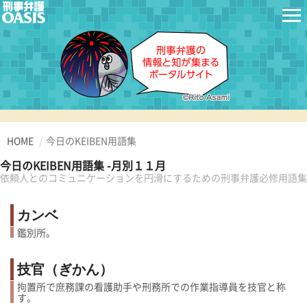
HOME
今日のKEIBEN用語集
今日のKEIBEN用語集 -月別１１月
依頼人とのコミュニケーションを円滑にするための刑事弁護必修用語集
カンベ
鑑別所。
技官（ぎかん）
拘置所で庶務課の看護助手や刑務所での作業指導員を技官と称
す。