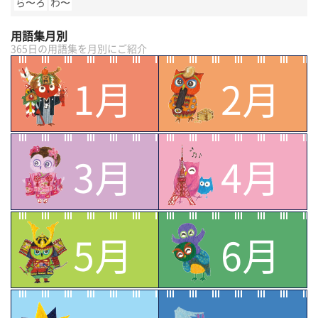
ら〜ろ
わ〜
用語集月別
365日の用語集を月別にご紹介
1月
2月
3月
4月
5月
6月