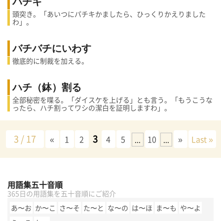
パチキ
頭突き。「あいつにパチキかましたら、ひっくりかえりました
わ」。
バチバチにいわす
徹底的に制裁を加える。
ハチ（鉢）割る
全部秘密を喋る。「ダイスケを上げる」とも言う。「もうこうな
ったら、ハチ割ってワシの潔白を証明しますわ」。
3 / 17
3
«
1
2
4
5
10
»
Last »
...
...
用語集五十音順
365日の用語集を五十音順にご紹介
あ〜お
か〜こ
さ〜そ
た〜と
な〜の
は〜ほ
ま〜も
や〜よ