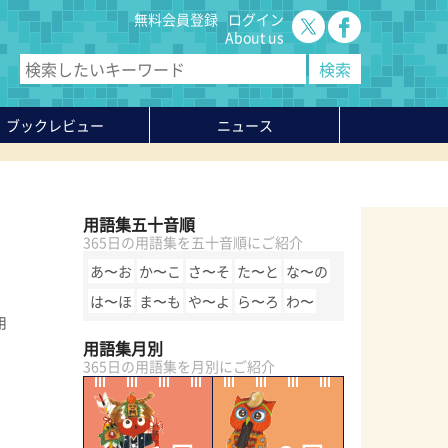
無料会員登録
ログイン
About us
ブックレビュー
ニュース
用語集五十音順
365日の用語集を五十音順にご紹介
あ〜お
か〜こ
さ〜そ
た〜と
な〜の
は〜ほ
ま〜も
や〜よ
ら〜ろ
わ〜
用
用語集月別
365日の用語集を月別にご紹介