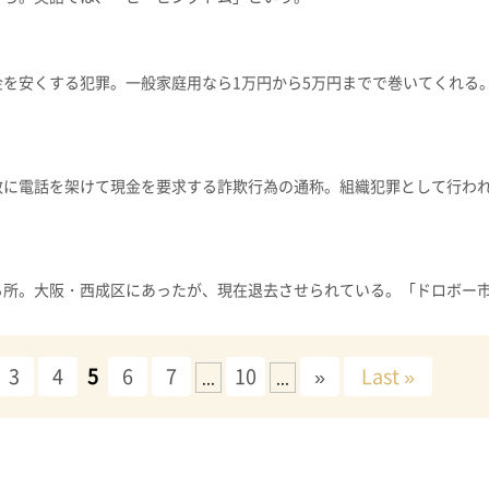
を安くする犯罪。一般家庭用なら1万円から5万円までで巻いてくれる
。
数に電話を架けて現金を要求する詐欺行為の通称。組織犯罪として行わ
る所。大阪・西成区にあったが、現在退去させられている。「ドロボー
3
4
5
6
7
10
»
Last »
...
...