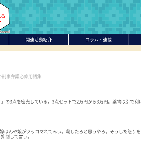
-
関連活動紹介
コラム・連載
の刑事弁護必修用語集
」の3点を密売している。3点セットで2万円から3万円。薬物取引で利
の嫁はんや娘がツッコマれてみぃ。殺したろと思うやろ。そうした怒りを
を抑制して言う。