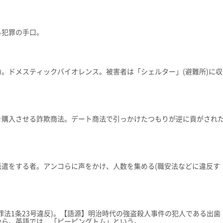
る犯罪の手口。
)。ドメスティックバイオレンス。被害者は「シェルター」(避難所)に収
を購入させる詐欺商法。デート商法で引っかけたつもりが逆に貢がされ
遣をする者。アンコらに声をかけ、人数を集める(職安法などに違反す
罪法1条23号違反)。【語源】明治時代の強盗殺人事件の犯人である出歯
から。英語では、「ピーピングトム」という。