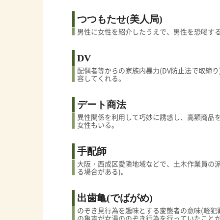
つつもたせ(美人局)
男性に女性を紹介したうえで、男性を恐喝す
DV
配偶者等からの家族内暴力(DV防止法で取締り
容してくれる。
デート商法
異性関係を利用して巧妙に誘惑し、高額商品
女性もいる。
手配師
大阪・西成区愛隣地域などで、土木作業員の派
る場合がある)。
出歯亀(でばがめ)
のぞき見行為を趣味とする変態者の意味(軽犯
の亀吉が女湯ののぞき行為を行っていたこと