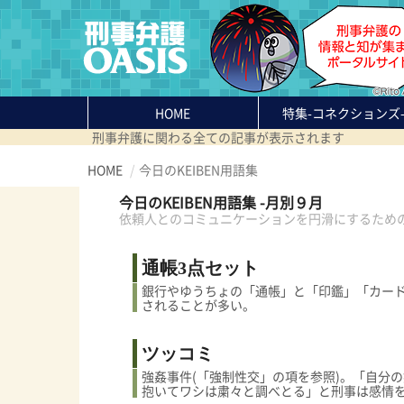
HOME
特集
-コネクションズ
刑事弁護に関わる全ての記事が表示されます
HOME
今日のKEIBEN用語集
今日のKEIBEN用語集 -月別９月
依頼人とのコミュニケーションを円滑にするため
通帳3点セット
銀行やゆうちょの「通帳」と「印鑑」「カード
されることが多い。
ツッコミ
強姦事件(「強制性交」の項を参照)。「自分
抱いてワシは粛々と調べとる」と刑事は感情