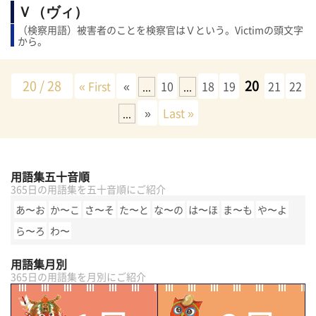
Ｖ（ヴィ）
（検察用語）被害者のことを検察官はＶという。Victimの頭文字
から。
20 / 28
20
« First
«
10
18
19
21
22
...
...
»
Last »
...
用語集五十音順
365日の用語集を五十音順にご紹介
あ〜お
か〜こ
さ〜そ
た〜と
な〜の
は〜ほ
ま〜も
や〜よ
ら〜ろ
わ〜
用語集月別
365日の用語集を月別にご紹介