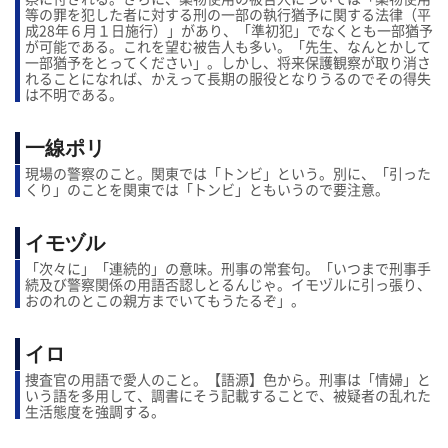
等の罪を犯した者に対する刑の一部の執行猶予に関する法律（平
成28年６月１日施行）」があり、「準初犯」でなくとも一部猶予
が可能である。これを望む被告人も多い。「先生、なんとかして
一部猶予をとってください」。しかし、将来保護観察が取り消さ
れることになれば、かえって長期の服役となりうるのでその得失
は不明である。
一線ポリ
現場の警察のこと。関東では「トンビ」という。別に、「引った
くり」のことを関東では「トンビ」ともいうので要注意。
イモヅル
「次々に」「連続的」の意味。刑事の常套句。「いつまで刑事手
続及び警察関係の用語否認しとるんじゃ。イモヅルに引っ張り、
おのれのとこの親方までいてもうたるぞ」。
イロ
捜査官の用語で愛人のこと。【語源】色から。刑事は「情婦」と
いう語を多用して、調書にそう記載することで、被疑者の乱れた
生活態度を強調する。