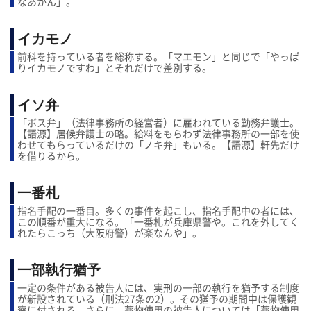
なあかん」。
イカモノ
前科を持っている者を総称する。「マエモン」と同じで「やっぱ
りイカモノですわ」とそれだけで差別する。
イソ弁
「ボス弁」（法律事務所の経営者）に雇われている勤務弁護士。
【語源】居候弁護士の略。給料をもらわず法律事務所の一部を使
わせてもらっているだけの「ノキ弁」もいる。【語源】軒先だけ
を借りるから。
一番札
指名手配の一番目。多くの事件を起こし、指名手配中の者には、
この順番が重大になる。「一番札が兵庫県警や。これを外してく
れたらこっち（大阪府警）が楽なんや」。
一部執行猶予
一定の条件がある被告人には、実刑の一部の執行を猶予する制度
が新設されている（刑法27条の2）。その猶予の期間中は保護観
察に付される。さらに、薬物使用の被告人については「薬物使用